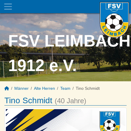
FSV LEIMBACH
1912 e.V.
Männer
Alte Herren
Team
Tino Schmidt
Tino Schmidt
(40 Jahre)