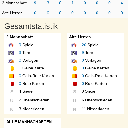
2.Mannschaft
9
3
0
1
0
0
0
4
Alte Herren
6
6
0
0
0
0
0
0
Gesamtstatistik
2.Mannschaft
Alte Herren
9
Spiele
26
Spiele
3
Tore
9
Tore
0
Vorlagen
0
Vorlagen
1
Gelbe Karte
0
Gelbe Karten
0
Gelb-Rote Karten
0
Gelb-Rote Karten
0
Rote Karten
0
Rote Karten
4 Siege
9 Siege
S
S
2 Unentschieden
6 Unentschieden
U
U
3 Niederlagen
11 Niederlagen
N
N
ALLE MANNSCHAFTEN