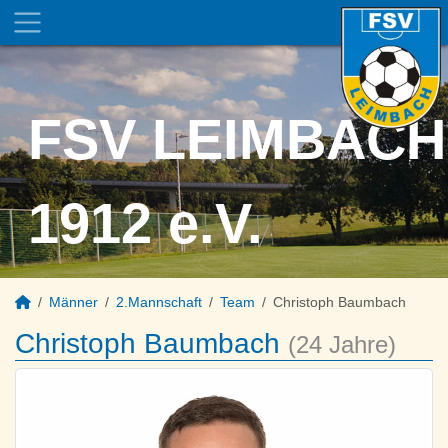
FSV LEIMBACH
1912 e.V.
Männer
2.Mannschaft
Team
Christoph Baumbach
Christoph Baumbach
(24 Jahre)