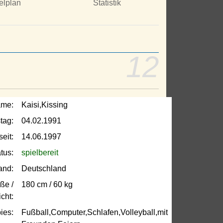
elplan
Statistik
12
ame:
Kaisi,Kissing
tag:
04.02.1991
seit:
14.06.1997
tus:
spielbereit
and:
Deutschland
ße /
180 cm / 60 kg
cht:
ies:
Fußball,Computer,Schlafen,Volleyball,mit