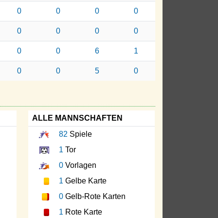
0
0
0
0
0
0
0
0
0
0
6
1
0
0
5
0
ALLE MANNSCHAFTEN
82
Spiele
1
Tor
0
Vorlagen
1
Gelbe Karte
0
Gelb-Rote Karten
1
Rote Karte