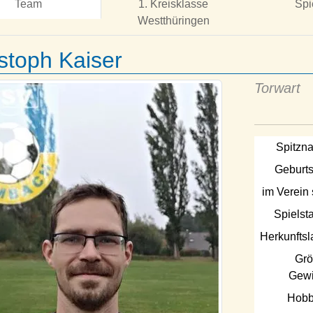
Team
1. Kreisklasse
Spi
Westthüringen
stoph Kaiser
Torwart
Spitzn
Geburts
im Verein 
Spielsta
Herkunftsl
Grö
Gewi
Hobb