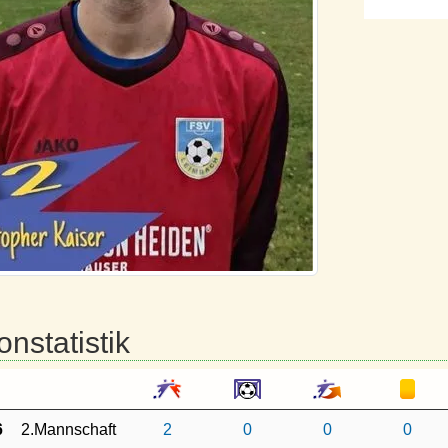
onstatistik
6
2.Mannschaft
2
0
0
0