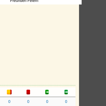
Freunden Feiern
0
0
0
0