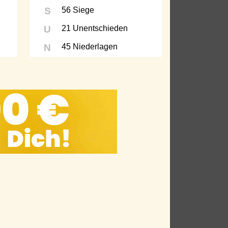
S
56 Siege
U
21 Unentschieden
N
45 Niederlagen