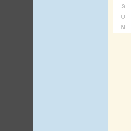
S
U
N