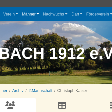
Verein
Männer
Nachwuchs
Dart
Förderverein
BACH 1912 e.
nner
Archiv
2.Mannschaft
Christoph Kaiser