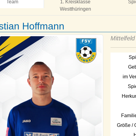
Team
1. Kreisklasse
Spi
Westthüringen
stian Hoffmann
Mittelfeld
Spi
Geb
im Ver
Spi
Herkun
Famili
Größe / 
H