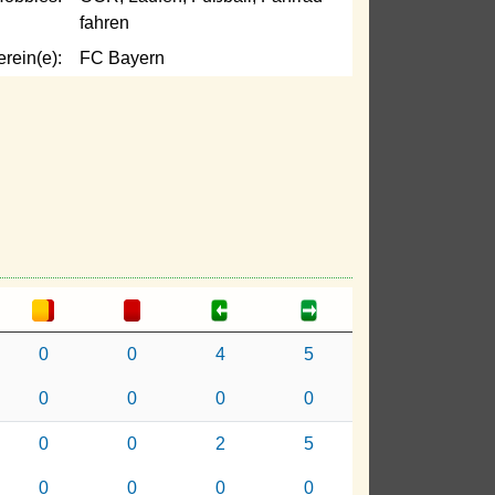
fahren
erein(e):
FC Bayern
0
0
4
5
0
0
0
0
0
0
2
5
0
0
0
0