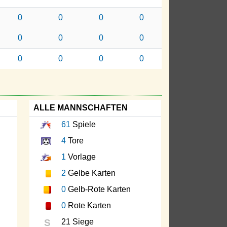
0
0
0
0
0
0
0
0
0
0
0
0
ALLE MANNSCHAFTEN
61
Spiele
4
Tore
1
Vorlage
2
Gelbe Karten
0
Gelb-Rote Karten
0
Rote Karten
S
21 Siege