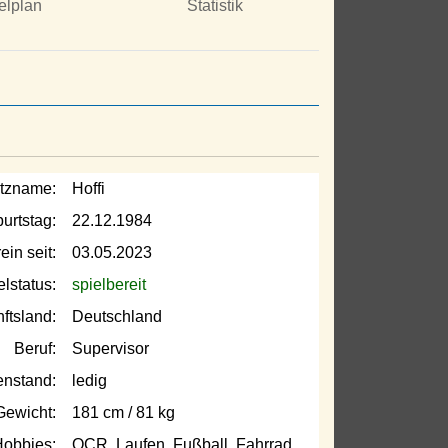
elplan
Statistik
tzname:
Hoffi
urtstag:
22.12.1984
ein seit:
03.05.2023
elstatus:
spielbereit
ftsland:
Deutschland
Beruf:
Supervisor
enstand:
ledig
Gewicht:
181 cm / 81 kg
obbies:
OCR, Laufen, Fußball, Fahrrad