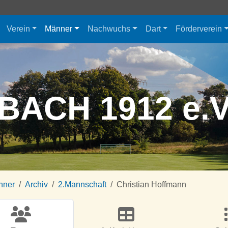
Verein
Männer
Nachwuchs
Dart
Förderverein
BACH 1912 e.
nner
Archiv
2.Mannschaft
Christian Hoffmann