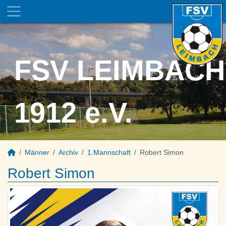
FSV LEIMBACH
1912 e.V.
Männer
Archiv
1.Mannschaft
Robert Simon
Robert Simon