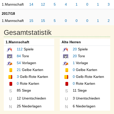
1.Mannschaft
14
12
5
4
1
0
1
3
2017/18
1.Mannschaft
15
15
5
0
0
0
1
2
Gesamtstatistik
1.Mannschaft
Alte Herren
112
Spiele
20
Spiele
84
Tore
20
Tore
54
Vorlagen
1
Vorlage
21
Gelbe Karten
0
Gelbe Karten
3
Gelb-Rote Karten
0
Gelb-Rote Karten
0
Rote Karten
0
Rote Karten
85 Siege
11 Siege
S
S
12 Unentschieden
3 Unentschieden
U
U
25 Niederlagen
6 Niederlagen
N
N