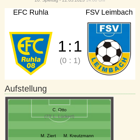
20. Spieltag - 22.03.2025
14:00 Uhr
EFC Ruhla
FSV Leimbach
1
:
1
(0
:
1)
Aufstellung
C. Otto
(73' L. Lückert)
M. Ziert
M. Kreutzmann