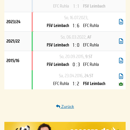
1 : 1
EFC Ruhla
FSV Leimbach
So, 16.07.2023
,
2023/24
1 : 6
FSV Leimbach
EFC Ruhla
So, 06.03.2022
, AF
2021/22
1 : 0
FSV Leimbach
EFC Ruhla
So, 20.09.2015
, 9.ST
2015/16
0 : 3
FSV Leimbach
EFC Ruhla
Sa, 23.04.2016
, 24.ST
1 : 2
EFC Ruhla
FSV Leimbach
(
)
Zurück