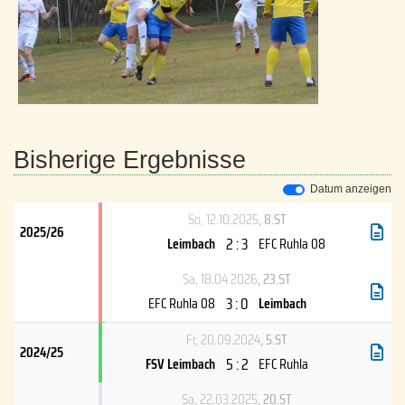
Bisherige Ergebnisse
Datum anzeigen
So, 12.10.2025
, 8.ST
2025/26
2 : 3
Leimbach
EFC Ruhla 08
Sa, 18.04.2026
, 23.ST
3 : 0
EFC Ruhla 08
Leimbach
Fr, 20.09.2024
, 5.ST
2024/25
5 : 2
FSV Leimbach
EFC Ruhla
Sa, 22.03.2025
, 20.ST