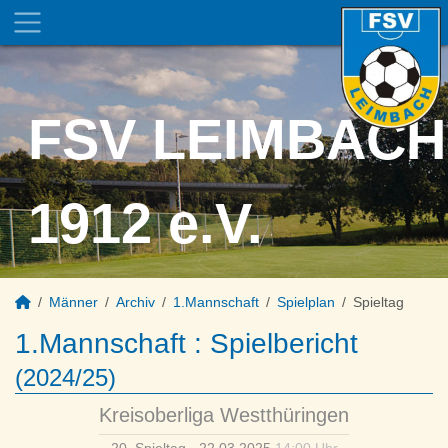
FSV LEIMBACH
1912 e.V.
Männer
Archiv
1.Mannschaft
Spielplan
Spieltag
1.Mannschaft :
Spielbericht
(2024/25)
Kreisoberliga Westthüringen