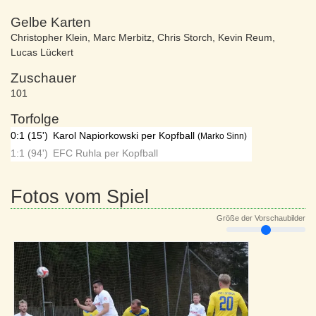
Gelbe Karten
Christopher Klein
,
Marc Merbitz
,
Chris Storch
,
Kevin Reum
,
Lucas Lückert
Zuschauer
101
Torfolge
0:1 (15')
Karol Napiorkowski per Kopfball
(Marko Sinn)
1:1 (94')
EFC Ruhla per Kopfball
Fotos vom Spiel
Größe der Vorschaubilder