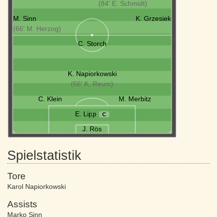
(84' E. Schmidt)
M. Sinn
K. Grzesiek
(66' M. Herzog)
C. Storch
K. Napiorkowski
(66' K. Reum)
C. Klein
M. Merbitz
E. Lipp
C
J. Rös
Spielstatistik
Tore
Karol Napiorkowski
Assists
Marko Sinn