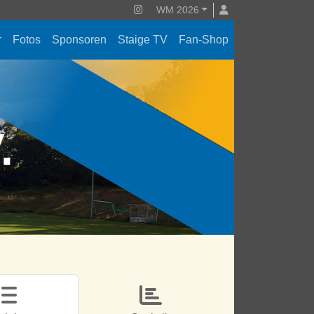
WM 2026
Fotos
Sponsoren
Staige TV
Fan-Shop
V.