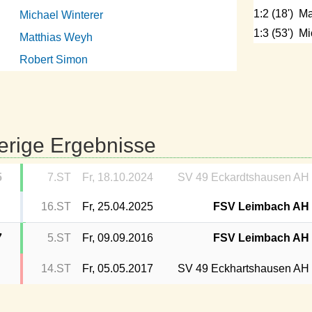
1:2 (18')
Ma
Michael Winterer
1:3 (53')
Mi
Matthias Weyh
Robert Simon
erige Ergebnisse
5
7.ST
Fr, 18.10.2024
SV 49 Eckardtshausen AH
16.ST
Fr, 25.04.2025
FSV Leimbach AH
7
5.ST
Fr, 09.09.2016
FSV Leimbach AH
14.ST
Fr, 05.05.2017
SV 49 Eckhartshausen AH