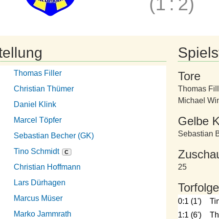
(1
:
2)
tellung
Spielst
Thomas Filler
Tore
Christian Thümer
Thomas Fill
Michael Win
Daniel Klink
Gelbe K
Marcel Töpfer
Sebastian 
Sebastian Becher (GK)
Tino Schmidt
Zuscha
C
Christian Hoffmann
25
Lars Dürhagen
Torfolge
Marcus Müser
0:1 (1')
Ti
Marko Jammrath
1:1 (6')
Th