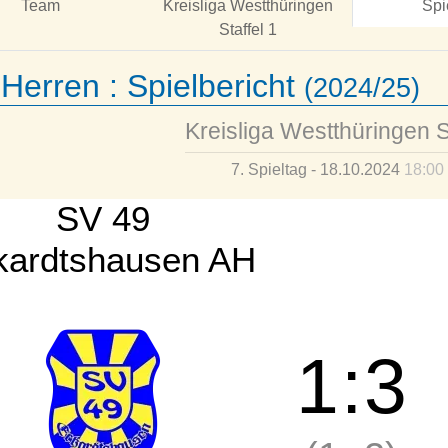
Team
Kreisliga Westthüringen
Spi
Staffel 1
 Herren :
Spielbericht
(2024/25)
Kreisliga Westthüringen S
7. Spieltag - 18.10.2024
18:00
SV 49
kardtshausen AH
1
:
3