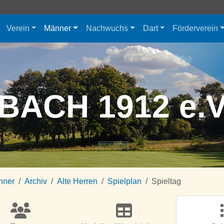
Verein
Männer
Nachwuchs
Dart
Förderverein
BACH 1912 e.
nner
Archiv
Alte Herren
Spielplan
Spieltag