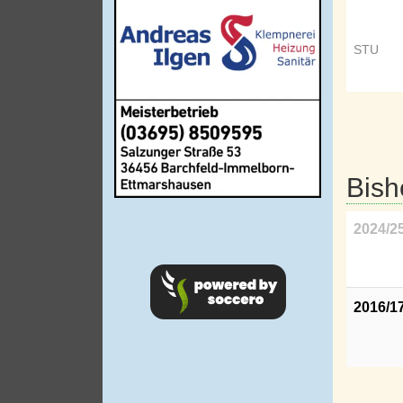
STU
Bish
2024/2
2016/1