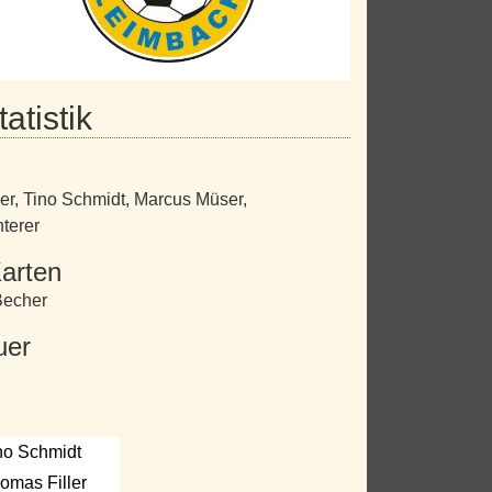
atistik
er
,
Tino Schmidt
,
Marcus Müser
,
terer
arten
Becher
uer
no Schmidt
omas Filler