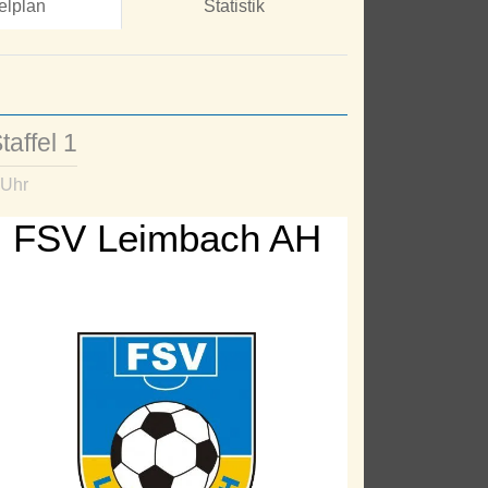
elplan
Statistik
taffel 1
 Uhr
FSV Leimbach AH