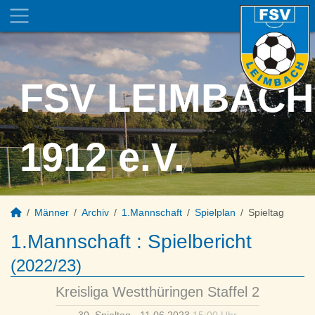
FSV LEIMBACH
1912 e.V.
Männer
Archiv
1.Mannschaft
Spielplan
Spieltag
1.Mannschaft :
Spielbericht
(2022/23)
Kreisliga Westthüringen Staffel 2