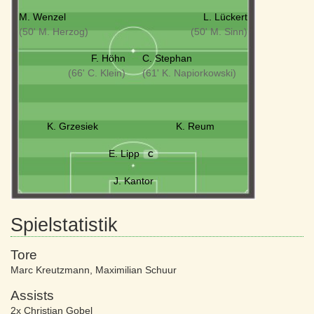
M. Wenzel
L. Lückert
(50' M. Herzog)
(50' M. Sinn)
F. Höhn
C. Stephan
(66' C. Klein)
(61' K. Napiorkowski)
K. Grzesiek
K. Reum
E. Lipp
C
J. Kantor
Spielstatistik
Tore
Marc Kreutzmann
,
Maximilian Schuur
Assists
2x Christian Gobel