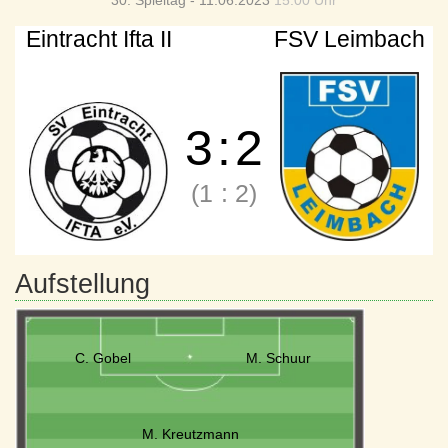
30. Spieltag - 11.06.2023
15:00 Uhr
Eintracht Ifta II
FSV Leimbach
3
:
2
(1
:
2)
Aufstellung
C. Gobel
M. Schuur
M. Kreutzmann