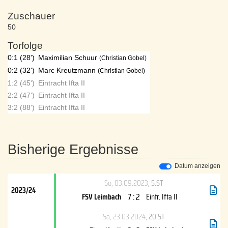
Zuschauer
50
Torfolge
0:1 (28')
Maximilian Schuur
(Christian Gobel)
0:2 (32')
Marc Kreutzmann
(Christian Gobel)
1:2 (45')
Eintracht Ifta II
2:2 (47')
Eintracht Ifta II
3:2 (88')
Eintracht Ifta II
Bisherige Ergebnisse
Datum anzeigen
So, 03.09.2023
, 5.ST
2023/24
7 : 2
FSV Leimbach
Eintr. Ifta II
Sa, 23.03.2024
, 20.ST