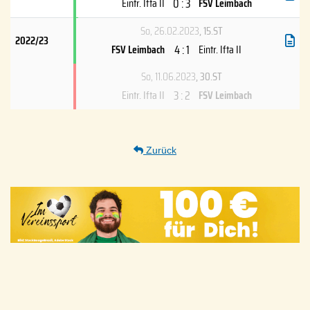
0 : 3
Eintr. Ifta II
FSV Leimbach
So, 26.02.2023
, 15.ST
2022/23
4 : 1
FSV Leimbach
Eintr. Ifta II
So, 11.06.2023
, 30.ST
3 : 2
Eintr. Ifta II
FSV Leimbach
Zurück