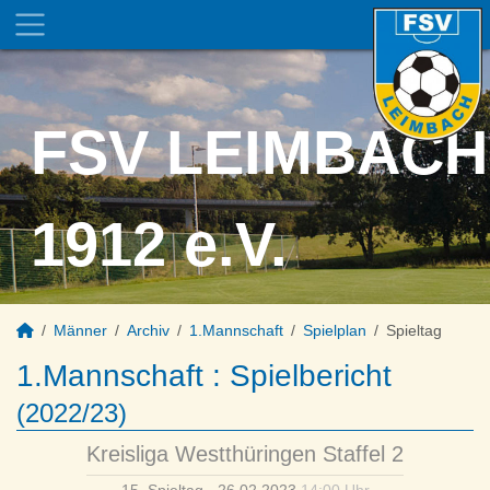
FSV LEIMBACH
1912 e.V.
Männer
Archiv
1.Mannschaft
Spielplan
Spieltag
1.Mannschaft :
Spielbericht
(2022/23)
Kreisliga Westthüringen Staffel 2