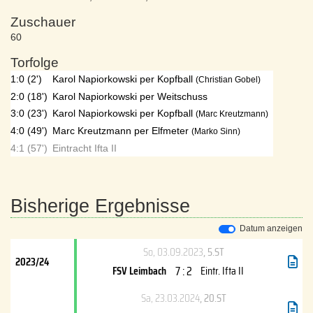
Zuschauer
60
Torfolge
1:0 (2')
Karol Napiorkowski per Kopfball
(Christian Gobel)
2:0 (18')
Karol Napiorkowski per Weitschuss
3:0 (23')
Karol Napiorkowski per Kopfball
(Marc Kreutzmann)
4:0 (49')
Marc Kreutzmann per Elfmeter
(Marko Sinn)
4:1 (57')
Eintracht Ifta II
Bisherige Ergebnisse
Datum anzeigen
So, 03.09.2023
, 5.ST
2023/24
7 : 2
FSV Leimbach
Eintr. Ifta II
Sa, 23.03.2024
, 20.ST