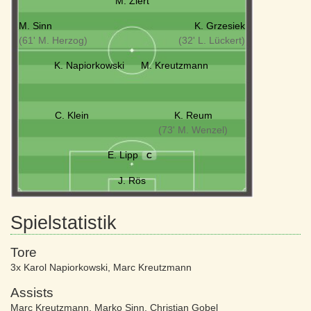
M. Ziert
M. Sinn
K. Grzesiek
(61' M. Herzog)
(32' L. Lückert)
K. Napiorkowski
M. Kreutzmann
C. Klein
K. Reum
(73' M. Wenzel)
E. Lipp
C
J. Rös
Spielstatistik
Tore
3x Karol Napiorkowski
,
Marc Kreutzmann
Assists
Marc Kreutzmann
,
Marko Sinn
,
Christian Gobel