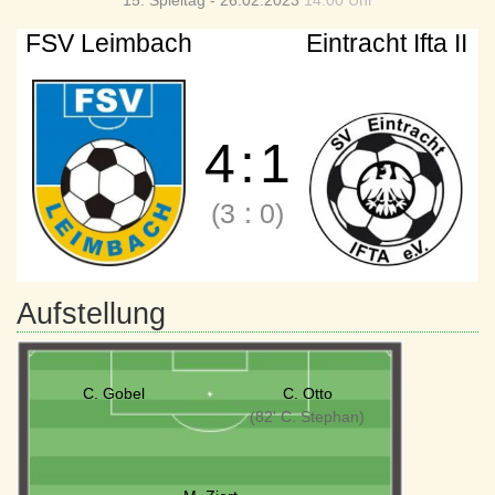
15. Spieltag - 26.02.2023
14:00 Uhr
FSV Leimbach
Eintracht Ifta II
4
:
1
(3
:
0)
Aufstellung
C. Gobel
C. Otto
(82' C. Stephan)