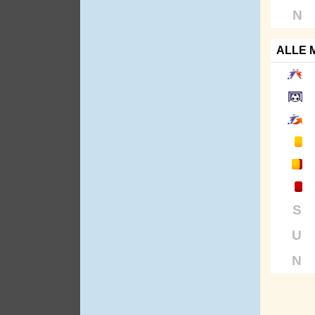
N
ALLE 
S
U
N