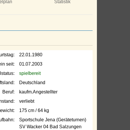
elplan
Statistik
rtstag:
22.01.1980
in seit:
01.07.2003
lstatus:
spielbereit
tsland:
Deutschland
Beruf:
kaufm.Angestellter
nstand:
verliebt
ewicht:
175 cm / 64 kg
ufbahn:
Sportschule Jena (Geräteturnen)
SV Wacker 04 Bad Salzungen