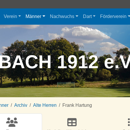
Verein
Männer
Nachwuchs
Dart
Förderverein
BACH 1912 e.
nner
Archiv
Alte Herren
Frank Hartung