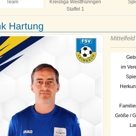
Team
Kreisliga Westthüringen
Spi
Staffel 1
nk Hartung
Mittelfeld
Gebu
im Vere
Spie
Herkunf
Familie
Größe / G
La