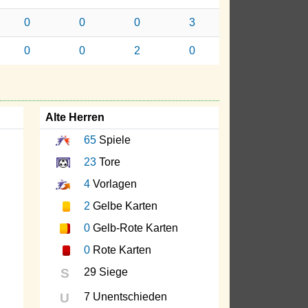
0
0
0
3
0
0
2
0
Alte Herren
65
Spiele
23
Tore
4
Vorlagen
2
Gelbe Karten
0
Gelb-Rote Karten
0
Rote Karten
S
29 Siege
U
7 Unentschieden