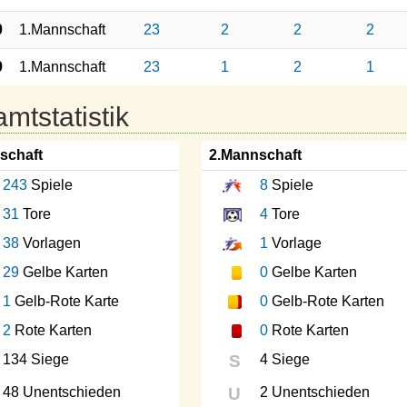
0
1.Mannschaft
23
2
2
2
9
1.Mannschaft
23
1
2
1
mtstatistik
schaft
2.Mannschaft
243
Spiele
8
Spiele
31
Tore
4
Tore
38
Vorlagen
1
Vorlage
29
Gelbe Karten
0
Gelbe Karten
1
Gelb-Rote Karte
0
Gelb-Rote Karten
2
Rote Karten
0
Rote Karten
134 Siege
S
4 Siege
48 Unentschieden
U
2 Unentschieden