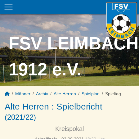
FSV LEIMBACH
1912 e.V.
Männer
Archiv
Alte Herren
Spielplan
Spieltag
Alte Herren :
Spielbericht
(2021/22)
Kreispokal