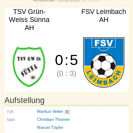
Achtelfinale - 03.09.2021
18:30 Uhr
TSV Grün-
FSV Leimbach
Weiss Sünna
AH
AH
0
:
5
(0
:
3)
Aufstellung
Markus Vetter
TOR
C
Christian Thümer
ABW
Marcel Töpfer