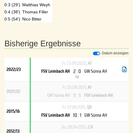
0:3 (29')
Matthias Weyh
0:4 (38')
Thomas Filler
0:5 (54')
Nico Bitter
Bisherige Ergebnisse
Datum anzeigen
Fr, 23.09.2022
, AF
2022/23
2 : 0
FSV Leimbach AH
GW Sünna AH
(
U
)
Fr, 03.09.2021
, AF
2021/22
0 : 5
GW Sünna AH
FSV Leimbach AH
Fr, 07.08.2015
, QR
2015/16
10 : 1
FSV Leimbach AH
GW Sünna AH
So, 28.04.2013
, 2.R
2012/13