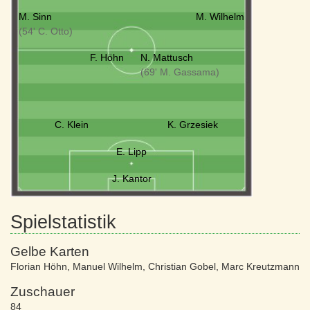
M. Sinn
M. Wilhelm
(54' C. Otto)
F. Höhn
N. Mattusch
(69' M. Gassama)
C. Klein
K. Grzesiek
E. Lipp
J. Kantor
Spielstatistik
Gelbe Karten
Florian Höhn
,
Manuel Wilhelm
,
Christian Gobel
,
Marc Kreutzmann
Zuschauer
84