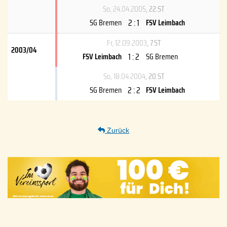
So, 24.04.2005
, 22.ST
2 : 1
SG Bremen
FSV Leimbach
Fr, 12.09.2003
, 7.ST
2003/04
1 : 2
FSV Leimbach
SG Bremen
So, 18.04.2004
, 20.ST
2 : 2
SG Bremen
FSV Leimbach
Zurück