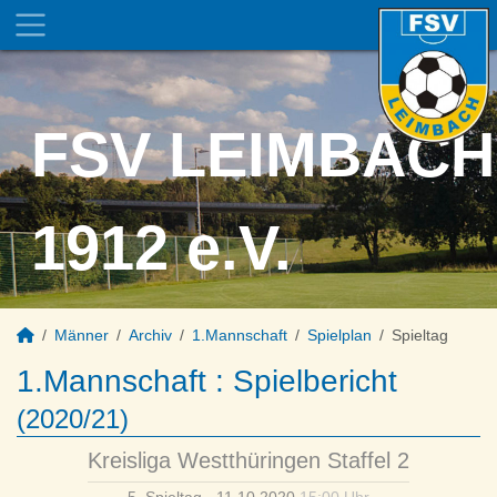
FSV LEIMBACH
1912 e.V.
Männer
Archiv
1.Mannschaft
Spielplan
Spieltag
1.Mannschaft :
Spielbericht
(2020/21)
Kreisliga Westthüringen Staffel 2