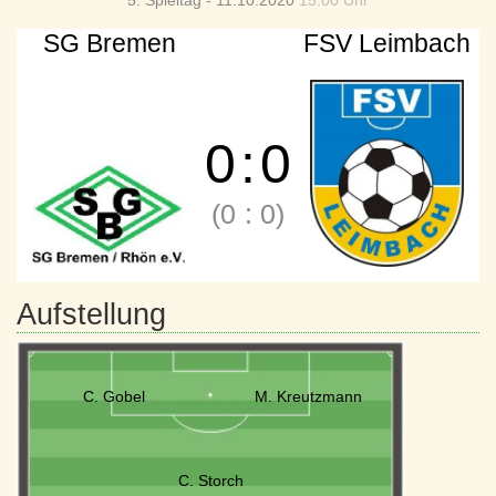
5. Spieltag - 11.10.2020
15:00 Uhr
SG Bremen
FSV Leimbach
0
:
0
(0
:
0)
Aufstellung
C. Gobel
M. Kreutzmann
C. Storch