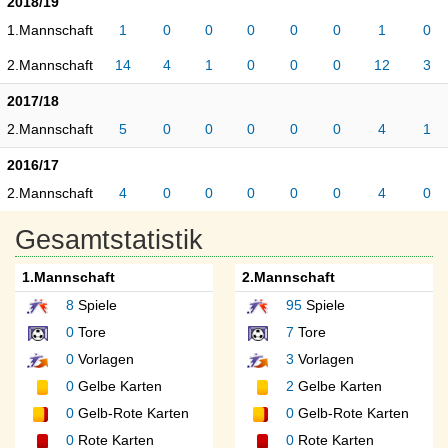
2018/19
1.Mannschaft
1
0
0
0
0
0
1
0
2.Mannschaft
14
4
1
0
0
0
12
3
2017/18
2.Mannschaft
5
0
0
0
0
0
4
1
2016/17
2.Mannschaft
4
0
0
0
0
0
4
0
Gesamtstatistik
1.Mannschaft
2.Mannschaft
8
Spiele
95
Spiele
0
Tore
7
Tore
0
Vorlagen
3
Vorlagen
0
Gelbe Karten
2
Gelbe Karten
0
Gelb-Rote Karten
0
Gelb-Rote Karten
0
Rote Karten
0
Rote Karten