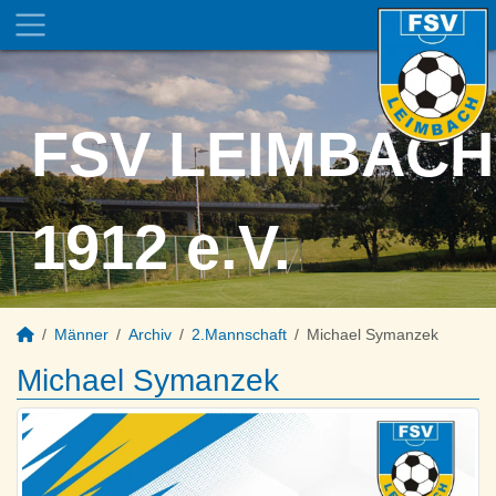
FSV LEIMBACH
1912 e.V.
Männer
Archiv
2.Mannschaft
Michael Symanzek
Michael Symanzek