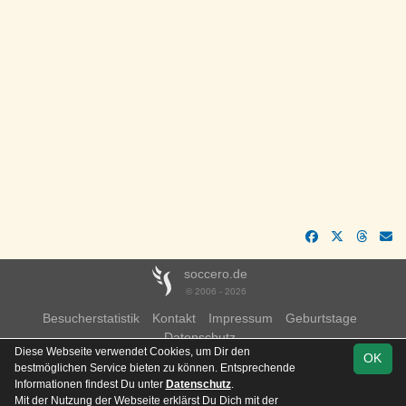
soccero.de
© 2006 - 2026
Besucherstatistik
Kontakt
Impressum
Geburtstage
Datenschutz
Diese Webseite verwendet Cookies, um Dir den
OK
bestmöglichen Service bieten zu können. Entsprechende
Informationen findest Du unter
Datenschutz
.
Mit der Nutzung der Webseite erklärst Du Dich mit der