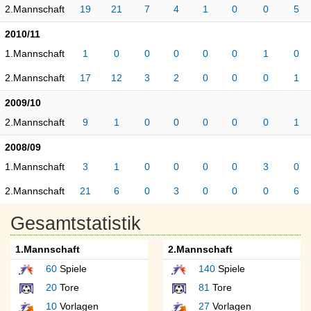
2.Mannschaft
19
21
7
4
1
0
0
5
2010/11
1.Mannschaft
1
0
0
0
0
0
1
0
2.Mannschaft
17
12
3
2
0
0
0
1
2009/10
2.Mannschaft
9
1
0
0
0
0
0
1
2008/09
1.Mannschaft
3
1
0
0
0
0
3
0
2.Mannschaft
21
6
0
3
0
0
0
6
Gesamtstatistik
1.Mannschaft
2.Mannschaft
60
Spiele
140
Spiele
20
Tore
81
Tore
10
Vorlagen
27
Vorlagen