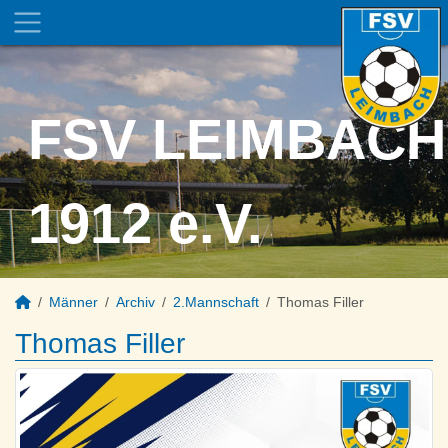
FSV LEIMBACH
1912 e.V.
Männer
Archiv
2.Mannschaft
Thomas Filler
Thomas Filler