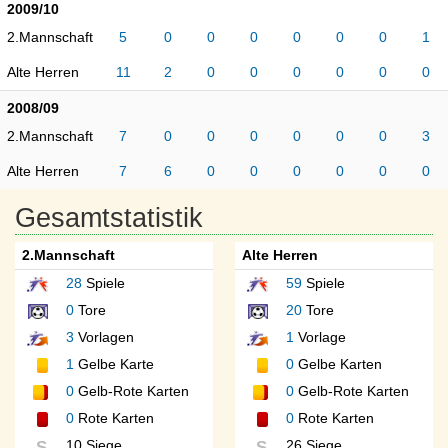
2009/10
2.Mannschaft
5
0
0
0
0
0
0
1
Alte Herren
11
2
0
0
0
0
0
0
2008/09
2.Mannschaft
7
0
0
0
0
0
0
3
Alte Herren
7
6
0
0
0
0
0
0
Gesamtstatistik
2.Mannschaft
Alte Herren
28
Spiele
59
Spiele
0
Tore
20
Tore
3
Vorlagen
1
Vorlage
1
Gelbe Karte
0
Gelbe Karten
0
Gelb-Rote Karten
0
Gelb-Rote Karten
0
Rote Karten
0
Rote Karten
10 Siege
26 Siege
S
S