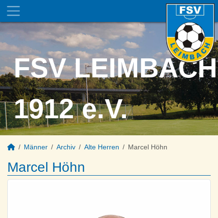
FSV LEIMBACH
1912 e.V.
Männer
Archiv
Alte Herren
Marcel Höhn
Marcel Höhn