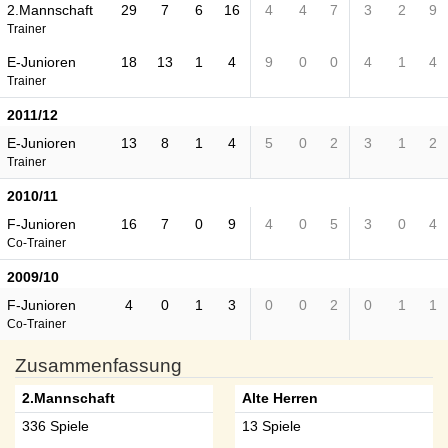
2.Mannschaft
29
7
6
16
4
4
7
3
2
9
Trainer
E-Junioren
18
13
1
4
9
0
0
4
1
4
Trainer
2011/12
E-Junioren
13
8
1
4
5
0
2
3
1
2
Trainer
2010/11
F-Junioren
16
7
0
9
4
0
5
3
0
4
Co-Trainer
2009/10
F-Junioren
4
0
1
3
0
0
2
0
1
1
Co-Trainer
Zusammenfassung
2.Mannschaft
Alte Herren
336 Spiele
13 Spiele