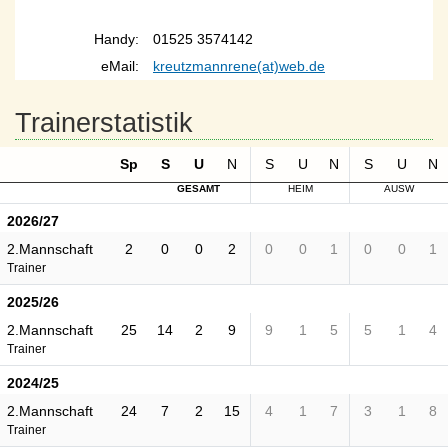
Handy:
01525 3574142
eMail:
kreutzmannrene(at)web.de
Trainerstatistik
Sp
S
U
N
S
U
N
S
U
N
GESAMT
HEIM
AUSW
2026/27
2.Mannschaft
2
0
0
2
0
0
1
0
0
1
Trainer
2025/26
2.Mannschaft
25
14
2
9
9
1
5
5
1
4
Trainer
2024/25
2.Mannschaft
24
7
2
15
4
1
7
3
1
8
Trainer