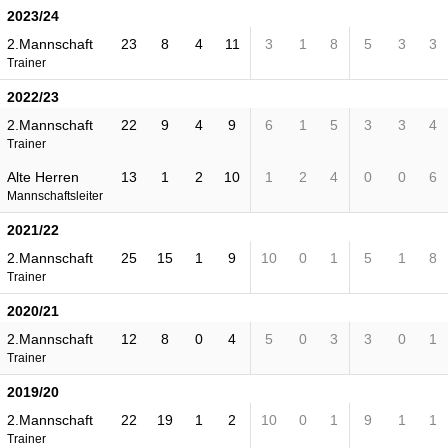
2023/24
2.Mannschaft
23
8
4
11
3
1
8
5
3
3
Trainer
2022/23
2.Mannschaft
22
9
4
9
6
1
5
3
3
4
Trainer
Alte Herren
13
1
2
10
1
2
4
0
0
6
Mannschaftsleiter
2021/22
2.Mannschaft
25
15
1
9
10
0
1
5
1
8
Trainer
2020/21
2.Mannschaft
12
8
0
4
5
0
3
3
0
1
Trainer
2019/20
2.Mannschaft
22
19
1
2
10
0
1
9
1
1
Trainer