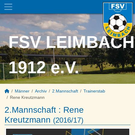
FSV LEIMBACH
1912 e.V.
Männer
Archiv
2.Mannschaft
Trainerstab
Rene Kreutzmann
2.Mannschaft :
Rene
Kreutzmann
(2016/17)