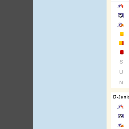
S
U
N
D-Juni