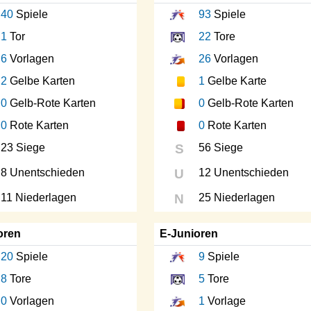
40
Spiele
93
Spiele
1
Tor
22
Tore
6
Vorlagen
26
Vorlagen
2
Gelbe Karten
1
Gelbe Karte
0
Gelb-Rote Karten
0
Gelb-Rote Karten
0
Rote Karten
0
Rote Karten
23 Siege
S
56 Siege
8 Unentschieden
U
12 Unentschieden
11 Niederlagen
N
25 Niederlagen
oren
E-Junioren
20
Spiele
9
Spiele
8
Tore
5
Tore
0
Vorlagen
1
Vorlage