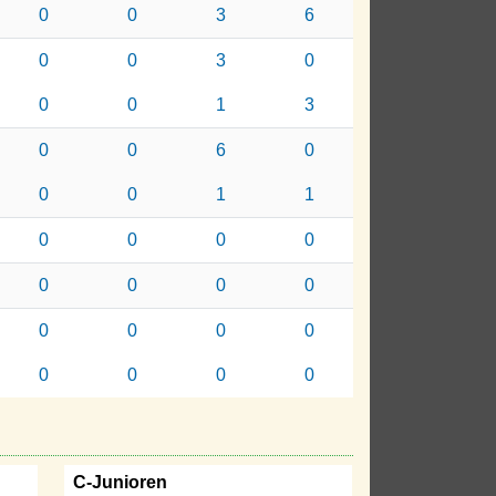
0
0
3
6
0
0
3
0
0
0
1
3
0
0
6
0
0
0
1
1
0
0
0
0
0
0
0
0
0
0
0
0
0
0
0
0
C-Junioren