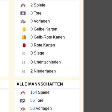
2
Spiele
0
Tore
0
Vorlagen
0
Gelbe Karten
0
Gelb-Rote Karten
0
Rote Karten
S
0 Siege
U
0 Unentschieden
N
2 Niederlagen
ALLE MANNSCHAFTEN
164
Spiele
36
Tore
33
Vorlagen