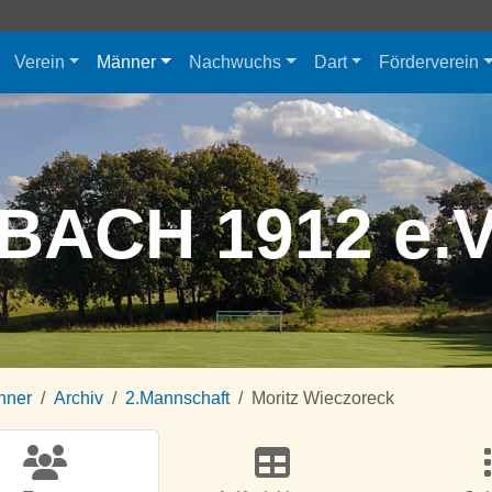
Verein
Männer
Nachwuchs
Dart
Förderverein
BACH 1912 e.
nner
Archiv
2.Mannschaft
Moritz Wieczoreck