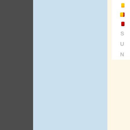
S
U
N