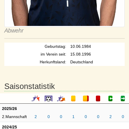
Abwehr
Geburtstag:
10.06.1984
im Verein seit:
15.08.1996
Herkunftsland:
Deutschland
Saisonstatistik
2025/26
2.Mannschaft
2
0
0
1
0
0
2
0
2024/25