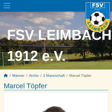
FSV LEIMBACH
1912 e.V.
Männer
Archiv
2.Mannschaft
Marcel Töpfer
Marcel Töpfer