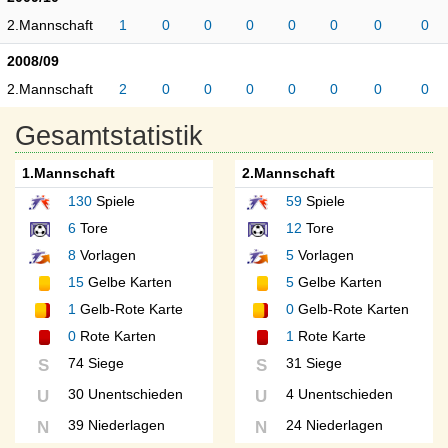
2.Mannschaft
1
0
0
0
0
0
0
0
2008/09
2.Mannschaft
2
0
0
0
0
0
0
0
Gesamtstatistik
1.Mannschaft
2.Mannschaft
130
Spiele
59
Spiele
6
Tore
12
Tore
8
Vorlagen
5
Vorlagen
15
Gelbe Karten
5
Gelbe Karten
1
Gelb-Rote Karte
0
Gelb-Rote Karten
0
Rote Karten
1
Rote Karte
74 Siege
31 Siege
S
S
30 Unentschieden
4 Unentschieden
U
U
39 Niederlagen
24 Niederlagen
N
N