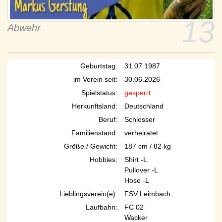
13
Abwehr
Geburtstag:
31.07.1987
im Verein seit:
30.06.2026
Spielstatus:
gesperrt
Herkunftsland:
Deutschland
Beruf:
Schlosser
Familienstand:
verheiratet
Größe / Gewicht:
187 cm / 82 kg
Hobbies:
Shirt -L
Pullover -L
Hose -L
Lieblingsverein(e):
FSV Leimbach
Laufbahn:
FC 02
Wacker