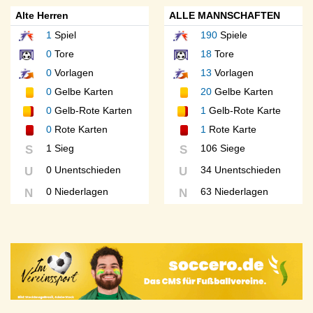
Alte Herren
ALLE MANNSCHAFTEN
1
Spiel
190
Spiele
0
Tore
18
Tore
0
Vorlagen
13
Vorlagen
0
Gelbe Karten
20
Gelbe Karten
0
Gelb-Rote Karten
1
Gelb-Rote Karte
0
Rote Karten
1
Rote Karte
1 Sieg
106 Siege
S
S
0 Unentschieden
34 Unentschieden
U
U
0 Niederlagen
63 Niederlagen
N
N