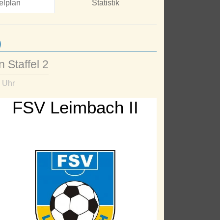
elplan
Statistik
)
 Staffel 2
 Uhr
FSV Leimbach II