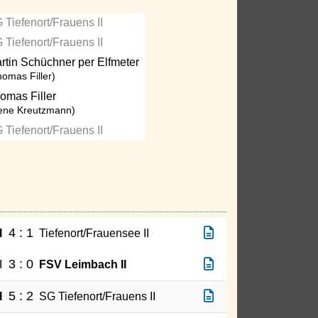
 Tiefenort/Frauens II
 Tiefenort/Frauens II
rtin Schüchner per Elfmeter
homas Filler)
omas Filler
ene Kreutzmann)
 Tiefenort/Frauens II
4 : 1
I
Tiefenort/Frauensee II
3 : 0
I
FSV Leimbach II
5 : 2
I
SG Tiefenort/Frauens II