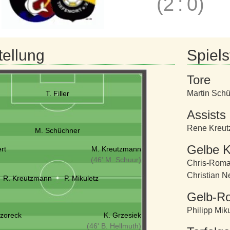
(2
:
0)
tellung
Spielst
Tore
Martin Sch
T. Filler
Assists
Rene Kreu
M. Schüchner
Gelbe K
rt
M. Kreutzmann
(46' M. Schuur)
Chris-Roma
Christian Ne
R. Kreutzmann
P. Mikuletz
Gelb-Ro
Philipp Miku
zoreck
K. Grzesiek
(46' B. Hellmuth)