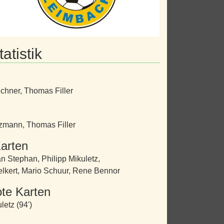
atistik
üchner
,
Thomas Filler
tzmann
,
Thomas Filler
arten
n Stephan
,
Philipp Mikuletz
,
lkert
,
Mario Schuur
,
Rene Bennor
te Karten
letz (94')