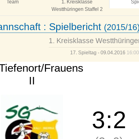
Team
1. Kreisklasse
Spi
Westthüringen Staffel 2
annschaft :
Spielbericht
(2015/16
1. Kreisklasse Westthüringen
17. Spieltag - 09.04.2016
16:00
Tiefenort/Frauens
II
3
:
2