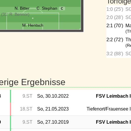
Torfolge
N. Bitter
C. Stephan
C
1:0 (25')
SG
(31' R. Bennor)
2:0 (28')
SG
M. Hentsch
2:1 (70')
Ma
(T
2:2 (72')
Th
(R
3:2 (88')
SG
erige Ergebnisse
3
9.ST
So, 30.10.2022
FSV Leimbach I
18.ST
So, 21.05.2023
Tiefenort/Frauensee I
0
9.ST
So, 27.10.2019
FSV Leimbach I