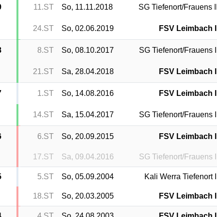
9
11.ST
So, 11.11.2018
SG Tiefenort/Frauens I
24.ST
So, 02.06.2019
FSV Leimbach I
8
8.ST
So, 08.10.2017
SG Tiefenort/Frauens I
21.ST
Sa, 28.04.2018
FSV Leimbach I
7
1.ST
So, 14.08.2016
FSV Leimbach I
14.ST
Sa, 15.04.2017
SG Tiefenort/Frauens I
6
6.ST
So, 20.09.2015
FSV Leimbach I
17.ST
Sa, 09.04.2016
SG Tiefenort/Frauens I
5
5.ST
So, 05.09.2004
Kali Werra Tiefenort I
18.ST
So, 20.03.2005
FSV Leimbach I
4
4.ST
So, 24.08.2003
FSV Leimbach I