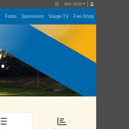
WM 2026
Fotos
Sponsoren
Staige TV
Fan-Shop
V.