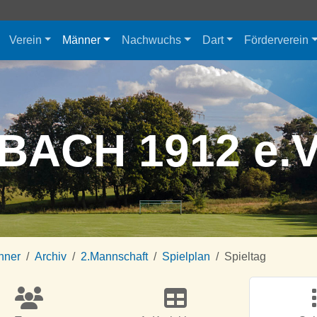
Verein
Männer
Nachwuchs
Dart
Förderverein
BACH 1912 e.
nner
Archiv
2.Mannschaft
Spielplan
Spieltag