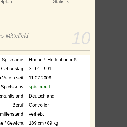
elplan
Statistik
10
s Mittelfeld
Spitzname:
Hoeneß, Hüttenhoeneß
Geburtstag:
31.01.1991
 Verein seit:
11.07.2008
Spielstatus:
spielbereit
rkunftsland:
Deutschland
Beruf:
Controller
milienstand:
verliebt
e / Gewicht:
189 cm / 89 kg