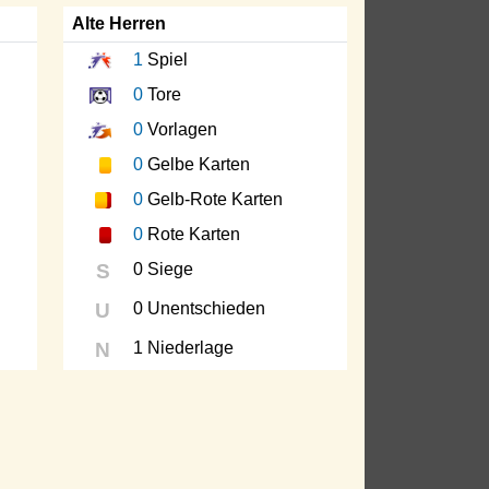
Alte Herren
1
Spiel
0
Tore
0
Vorlagen
0
Gelbe Karten
0
Gelb-Rote Karten
0
Rote Karten
S
0 Siege
U
0 Unentschieden
N
1 Niederlage