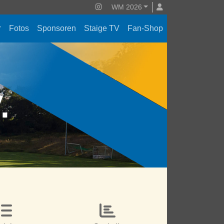
WM 2026
Fotos
Sponsoren
Staige TV
Fan-Shop
V.