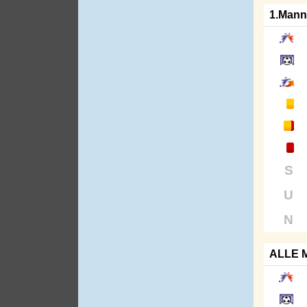
1.Mann
S
U
N
ALLE 