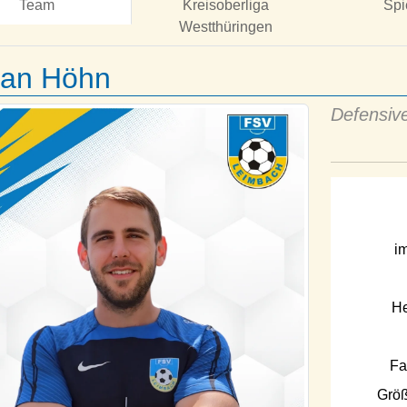
Team
Kreisoberliga
Spi
Westthüringen
ian Höhn
Defensive
im
He
Fa
Größ