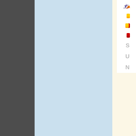
S
U
N