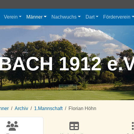
Verein
Männer
Nachwuchs
Dart
Förderverein
BACH 1912 e.
nner
Archiv
1.Mannschaft
Florian Höhn