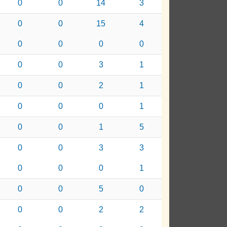
0
0
14
3
0
0
15
4
0
0
0
0
0
0
3
1
0
0
2
1
0
0
0
1
0
0
1
5
0
0
3
3
0
0
0
1
0
0
5
0
0
0
2
2