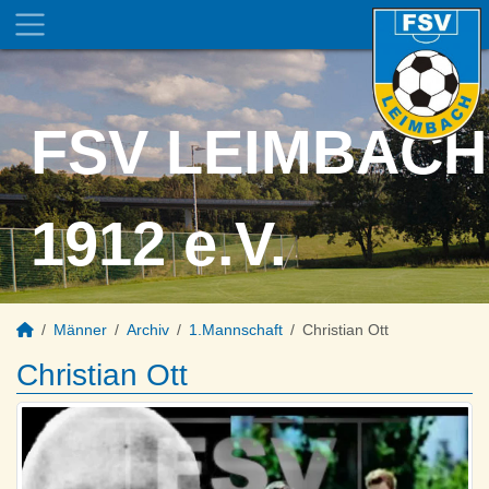
FSV LEIMBACH
1912 e.V.
Männer
Archiv
1.Mannschaft
Christian Ott
Christian Ott