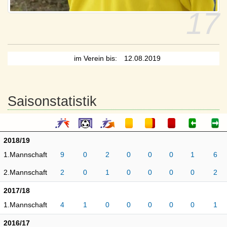
17
im Verein bis:
12.08.2019
Saisonstatistik
2018/19
1.Mannschaft
9
0
2
0
0
0
1
6
2.Mannschaft
2
0
1
0
0
0
0
2
2017/18
1.Mannschaft
4
1
0
0
0
0
0
1
2016/17