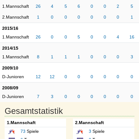
1.Mannschaft
26
4
5
6
0
0
2
5
2.Mannschaft
1
0
0
0
0
0
0
1
2015/16
1.Mannschaft
26
0
0
5
0
0
4
16
2014/15
1.Mannschaft
8
1
1
1
0
0
0
3
2009/10
D-Junioren
12
12
0
0
0
0
0
0
2008/09
D-Junioren
7
3
0
0
0
0
0
0
Gesamtstatistik
1.Mannschaft
2.Mannschaft
73
Spiele
3
Spiele