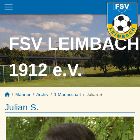
FSV LEIMBACH
1912 e.V.
Männer
Archiv
1.Mannschaft
Julian S.
Julian S.