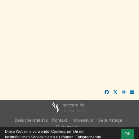
soccero.de
© 2006 - 2026
Besucherstatistik
Kontakt
Impressum
Geburtstage
Datenschutz
Diese Webseite verwendet Cookies, um Dir den
OK
bestmöglichen Service bieten zu können. Entsprechende