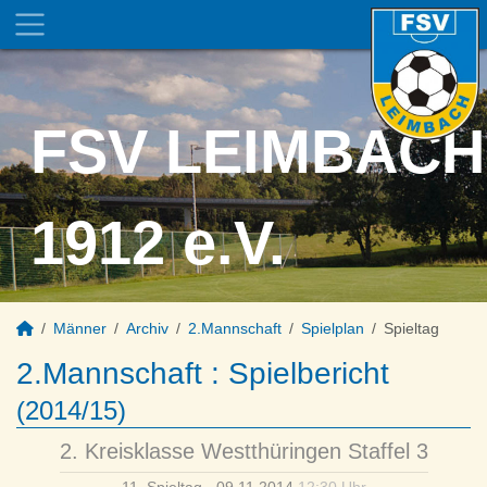
FSV LEIMBACH
1912 e.V.
Männer
Archiv
2.Mannschaft
Spielplan
Spieltag
2.Mannschaft :
Spielbericht
(2014/15)
2. Kreisklasse Westthüringen Staffel 3