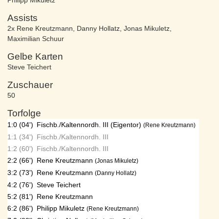
Philipp Mikuletz
Assists
2x Rene Kreutzmann
,
Danny Hollatz
,
Jonas Mikuletz
,
Maximilian Schuur
Gelbe Karten
Steve Teichert
Zuschauer
50
Torfolge
1:0 (04')
Fischb./Kaltennordh. III (Eigentor)
(Rene Kreutzmann)
1:1 (34')
Fischb./Kaltennordh. III
1:2 (60')
Fischb./Kaltennordh. III
2:2 (66')
Rene Kreutzmann
(Jonas Mikuletz)
3:2 (73')
Rene Kreutzmann
(Danny Hollatz)
4:2 (76')
Steve Teichert
5:2 (81')
Rene Kreutzmann
6:2 (86')
Philipp Mikuletz
(Rene Kreutzmann)