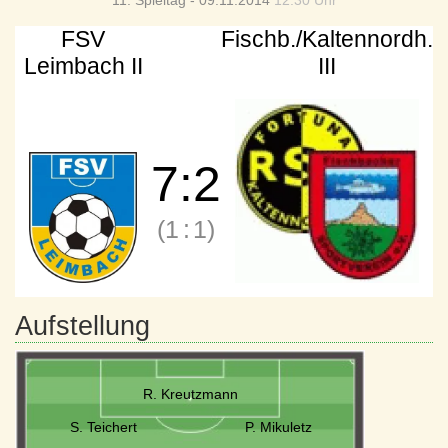
11. Spieltag - 09.11.2014
12:30 Uhr
FSV
Fischb./Kaltennordh.
Leimbach II
III
7
:
2
(1
:
1)
Aufstellung
R. Kreutzmann
S. Teichert
P. Mikuletz