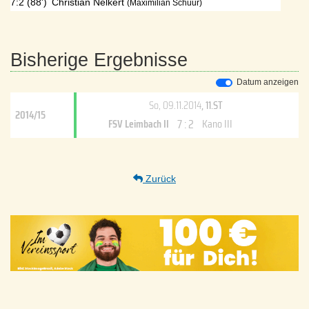
7:2 (88')
Christian Nelkert
(Maximilian Schuur)
Bisherige Ergebnisse
Datum anzeigen
So, 09.11.2014
, 11.ST
2014/15
7 : 2
FSV Leimbach II
Kano III
Zurück