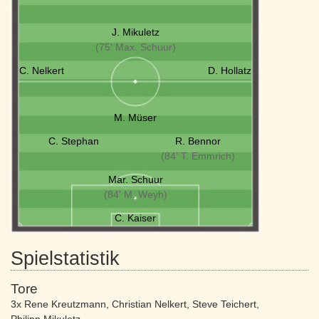
J. Mikuletz
(75' Max. Schuur)
C. Nelkert
D. Hollatz
M. Müser
C. Stephan
R. Bennor
(84' T. Emmrich)
Mar. Schuur
(84' M. Weyh)
C. Kaiser
Spielstatistik
Tore
3x Rene Kreutzmann
,
Christian Nelkert
,
Steve Teichert
,