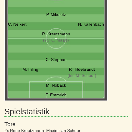
P. Mikuletz
C. Nelkert
N. Kallenbach
R. Kreutzmann
(75' C. Maaß)
C. Stephan
M. Ihling
P. Hildebrandt
(55' M. Schuur)
M. Noback
T. Emmrich
Spielstatistik
Tore
2x Rene Kreutzmann
,
Maximilian Schuur