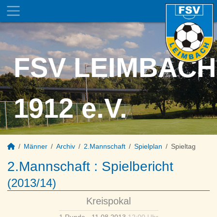
FSV LEIMBACH
1912 e.V.
Männer
Archiv
2.Mannschaft
Spielplan
Spieltag
2.Mannschaft :
Spielbericht
(2013/14)
Kreispokal