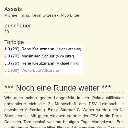
Assists
Michael Ihling
,
Kevin Grzesiek
,
Nico Bitter
Zuschauer
20
Torfolge
1:0 (29')
Rene Kreutzmann
(Kevin Grzesiek)
2:0 (70')
Maximilian Schuur
(Nico Bitter)
3:0 (75')
Rene Kreutzmann
(Michael Ihling)
3:1 (88')
Wölferbütt/Völkersha II
*** Noch eine Runde weiter ***
Wie auch schon gegen Langenfeld in der Pokalqualifikation
präsentierte sich die 2. Mannschaft des FSV Leimbach in
gewohnter Aufstellung. Einzig Stürmer C. Weber wurde duch N.
Bitter ersetzt. Mit guten Aktionen startete der FSV in die Partie.
Doch der Torabschluß war am heutigen Tage Mangelware. Erst
ein öffnender Pass von Nico Bitter auf den starken Kevin Grzesiek