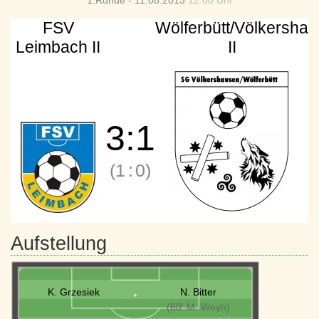
1.Runde - 11.08.2013
12:00 Uhr
FSV
Wölferbütt/Völkersha
Leimbach II
II
3
:
1
(1
:
0)
Aufstellung
K. Grzesiek
N. Bitter
(60' M. Weyh)