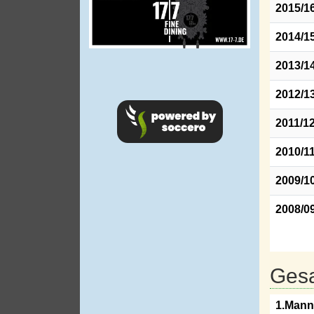
2015/1
2014/1
2013/1
2012/1
2011/1
2010/1
2009/1
2008/0
Gesa
1.Mann