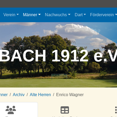
Verein
Männer
Nachwuchs
Dart
Förderverein
BACH 1912 e.
nner
Archiv
Alte Herren
Enrico Wagner