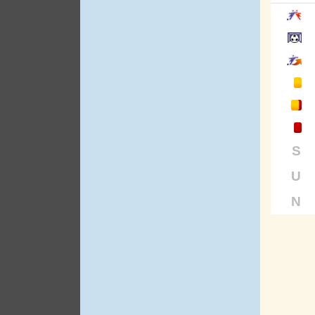
S
U
N