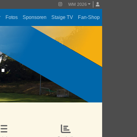
WM 2026
Fotos
Sponsoren
Staige TV
Fan-Shop
V.