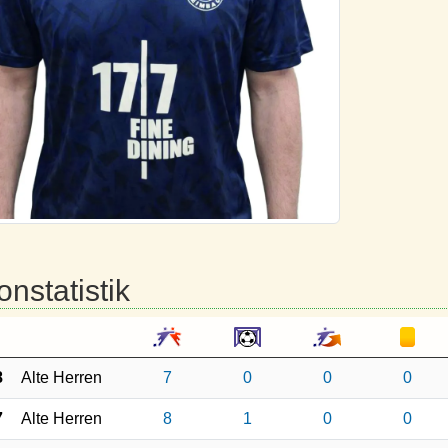
onstatistik
8
Alte Herren
7
0
0
0
7
Alte Herren
8
1
0
0