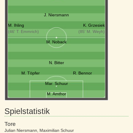
J. Niersmann
M. Ihling
K. Grzesiek
(46' T. Emmrich)
(85' M. Weyh)
M. Noback
N. Bitter
M. Töpfer
R. Bennor
Mar. Schuur
M. Amthor
Spielstatistik
Tore
Julian Niersmann
,
Maximilian Schuur