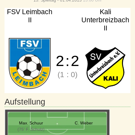
15. Spieltag - 01.04.2013
15:00 Uhr
FSV Leimbach
Kali
II
Unterbreizbach
II
2
:
2
(1
:
0)
Aufstellung
Max. Schuur
C. Weber
(75' F. Schulz)