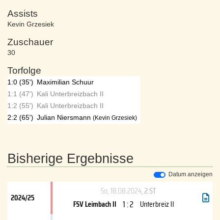
Assists
Kevin Grzesiek
Zuschauer
30
Torfolge
1:0 (35')
Maximilian Schuur
1:1 (47')
Kali Unterbreizbach II
1:2 (55')
Kali Unterbreizbach II
2:2 (65')
Julian Niersmann
(Kevin Grzesiek)
Bisherige Ergebnisse
Datum anzeigen
So, 18.08.2024
, 2.ST
2024/25
1 : 2
FSV Leimbach II
Unterbreiz II