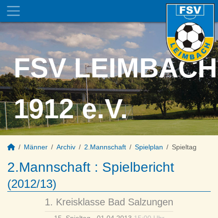
FSV LEIMBACH
1912 e.V.
Männer
Archiv
2.Mannschaft
Spielplan
Spieltag
2.Mannschaft :
Spielbericht
(2012/13)
1. Kreisklasse Bad Salzungen