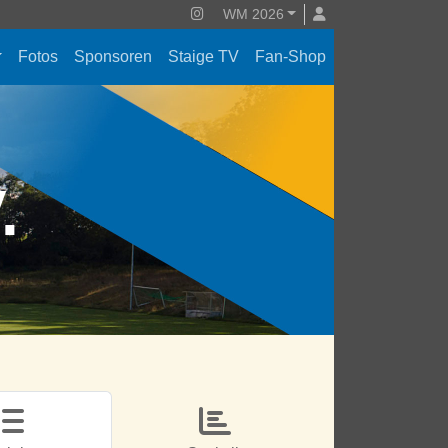
WM 2026
Fotos
Sponsoren
Staige TV
Fan-Shop
V.