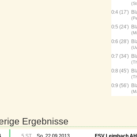
(St
0:4 (17')
Bl
(P
0:5 (24')
Bl
(M
0:6 (28')
Bl
(U
0:7 (34')
Bl
(T
0:8 (45')
Bl
(T
0:9 (56')
Bl
(M
erige Ergebnisse
4
5.ST
So, 22.09.2013
FSV Leimbach A