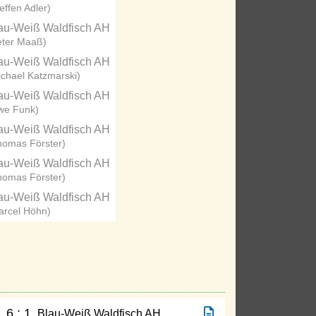
effen Adler)
au-Weiß Waldfisch AH
eter Maaß)
au-Weiß Waldfisch AH
ichael Katzmarski)
au-Weiß Waldfisch AH
we Funk)
au-Weiß Waldfisch AH
homas Förster)
au-Weiß Waldfisch AH
homas Förster)
au-Weiß Waldfisch AH
arcel Höhn)
6 : 1
H
Blau-Weiß Waldfisch AH