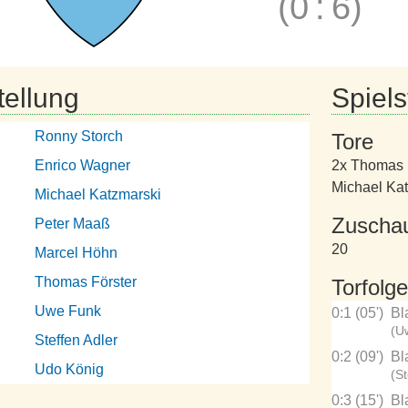
(0
:
6)
tellung
Spielst
Ronny Storch
Tore
Enrico Wagner
2x Thomas 
Michael Ka
Michael Katzmarski
Zuscha
Peter Maaß
20
Marcel Höhn
Thomas Förster
Torfolge
Uwe Funk
0:1 (05')
Bl
(U
Steffen Adler
0:2 (09')
Bl
Udo König
(St
0:3 (15')
Bl