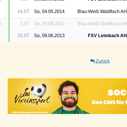
14.ST
So, 04.05.2014
Blau-Weiß Waldfisch A
3
1.ST
So, 26.08.2012
Blau-Weiß Waldfisch A
10.ST
So, 09.06.2013
FSV Leimbach A
Zurück