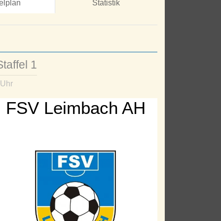
elplan
Statistik
taffel 1
 Uhr
FSV Leimbach AH