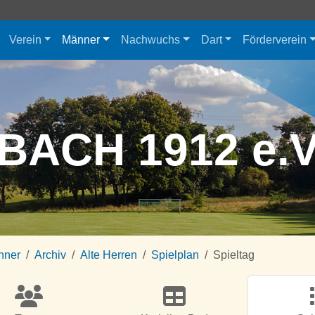
Verein
Männer
Nachwuchs
Dart
Förderverein
BACH 1912 e.
nner
Archiv
Alte Herren
Spielplan
Spieltag