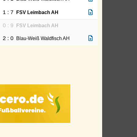
1 : 7
H
FSV Leimbach AH
0 : 9
H
FSV Leimbach AH
2 : 0
H
Blau-Weiß Waldfisch AH