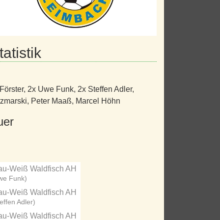
atistik
Förster
,
2x Uwe Funk
,
2x Steffen Adler
,
tzmarski
,
Peter Maaß
,
Marcel Höhn
uer
au-Weiß Waldfisch AH
we Funk)
au-Weiß Waldfisch AH
effen Adler)
au-Weiß Waldfisch AH