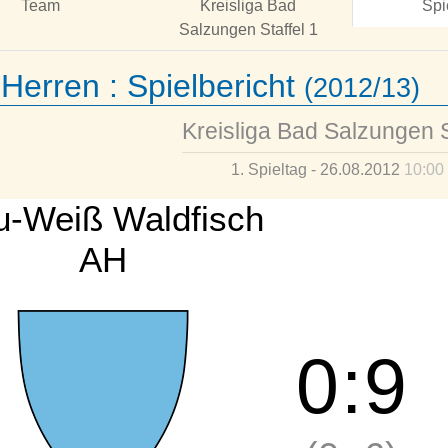
Team
Kreisliga Bad
Spi
Salzungen Staffel 1
 Herren :
Spielbericht
(2012/13)
Kreisliga Bad Salzungen S
1. Spieltag - 26.08.2012
10:00
u-Weiß Waldfisch
AH
0
:
9