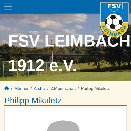
FSV LEIMBACH
1912 e.V.
Männer
Archiv
2.Mannschaft
Philipp Mikuletz
Philipp Mikuletz