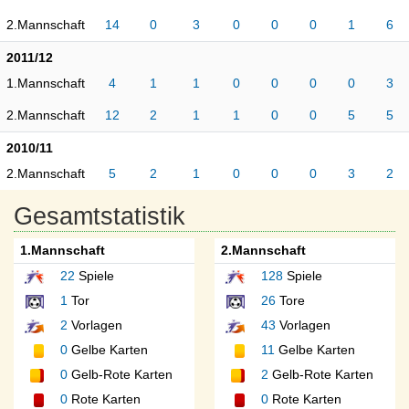
2.Mannschaft
14
0
3
0
0
0
1
6
2011/12
1.Mannschaft
4
1
1
0
0
0
0
3
2.Mannschaft
12
2
1
1
0
0
5
5
2010/11
2.Mannschaft
5
2
1
0
0
0
3
2
Gesamtstatistik
1.Mannschaft
2.Mannschaft
22
Spiele
128
Spiele
1
Tor
26
Tore
2
Vorlagen
43
Vorlagen
0
Gelbe Karten
11
Gelbe Karten
0
Gelb-Rote Karten
2
Gelb-Rote Karten
0
Rote Karten
0
Rote Karten