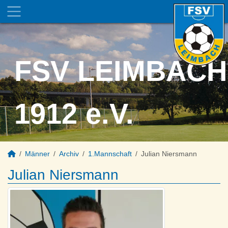
FSV LEIMBACH
1912 e.V.
Männer
Archiv
1.Mannschaft
Julian Niersmann
Julian Niersmann