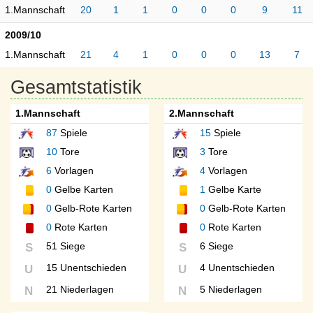
1.Mannschaft
20
1
1
0
0
0
9
11
2009/10
1.Mannschaft
21
4
1
0
0
0
13
7
Gesamtstatistik
1.Mannschaft
2.Mannschaft
87
Spiele
15
Spiele
10
Tore
3
Tore
6
Vorlagen
4
Vorlagen
0
Gelbe Karten
1
Gelbe Karte
0
Gelb-Rote Karten
0
Gelb-Rote Karten
0
Rote Karten
0
Rote Karten
51 Siege
6 Siege
S
S
15 Unentschieden
4 Unentschieden
U
U
21 Niederlagen
5 Niederlagen
N
N