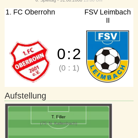
6. Spieltag - 31.08.2008
15:00 Uhr
1. FC Oberrohn
FSV Leimbach
II
0
:
2
(0
:
1)
Aufstellung
T. Filler
(75' N. Kallenbach)