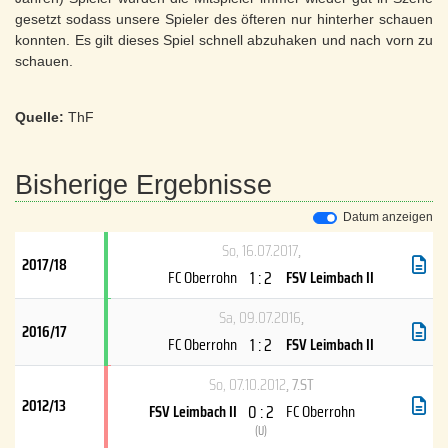
gesetzt sodass unsere Spieler des öfteren nur hinterher schauen
konnten. Es gilt dieses Spiel schnell abzuhaken und nach vorn zu
schauen.
Quelle:
ThF
Bisherige Ergebnisse
Datum anzeigen
So, 16.07.2017
,
2017/18
1 : 2
FC Oberrohn
FSV Leimbach II
Sa, 09.07.2016
,
2016/17
1 : 2
FC Oberrohn
FSV Leimbach II
So, 07.10.2012
, 7.ST
2012/13
0 : 2
FSV Leimbach II
FC Oberrohn
(
U
)