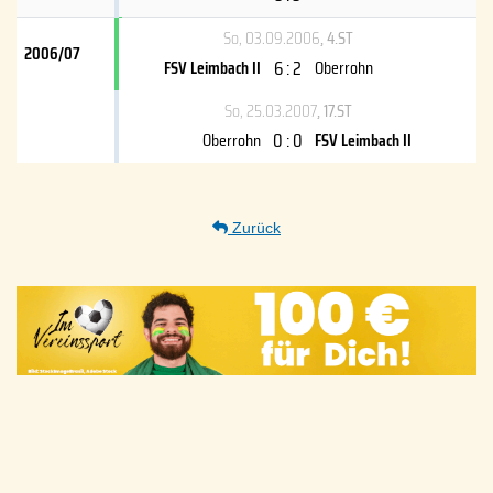
So, 03.09.2006
, 4.ST
2006/07
6 : 2
FSV Leimbach II
Oberrohn
So, 25.03.2007
, 17.ST
0 : 0
Oberrohn
FSV Leimbach II
Zurück