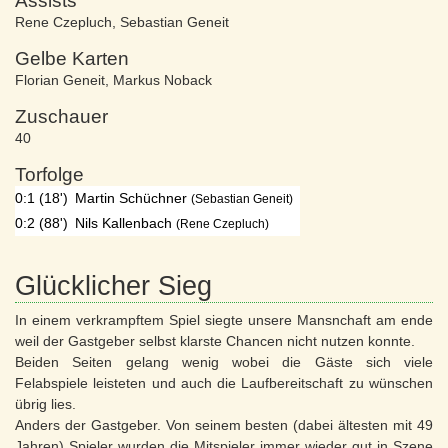
Assists
Rene Czepluch
,
Sebastian Geneit
Gelbe Karten
Florian Geneit
,
Markus Noback
Zuschauer
40
Torfolge
0:1 (18')
Martin Schüchner
(Sebastian Geneit)
0:2 (88')
Nils Kallenbach
(Rene Czepluch)
Glücklicher Sieg
In einem verkrampftem Spiel siegte unsere Mansnchaft am ende
weil der Gastgeber selbst klarste Chancen nicht nutzen konnte.
Beiden Seiten gelang wenig wobei die Gäste sich viele
Felabspiele leisteten und auch die Laufbereitschaft zu wünschen
übrig lies.
Anders der Gastgeber. Von seinem besten (dabei ältesten mit 49
Jahren) Spieler wurden die Mitspieler immer wieder gut in Szene