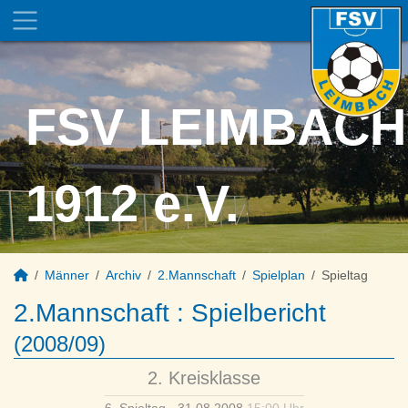
FSV LEIMBACH
1912 e.V.
Männer
Archiv
2.Mannschaft
Spielplan
Spieltag
2.Mannschaft :
Spielbericht
(2008/09)
2. Kreisklasse