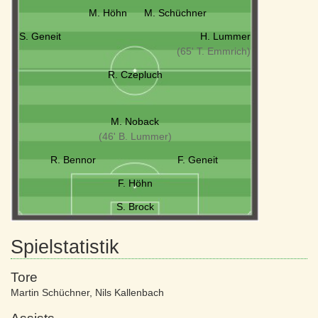
M. Höhn
M. Schüchner
S. Geneit
H. Lummer
(65' T. Emmrich)
R. Czepluch
M. Noback
(46' B. Lummer)
R. Bennor
F. Geneit
F. Höhn
S. Brock
Spielstatistik
Tore
Martin Schüchner
,
Nils Kallenbach