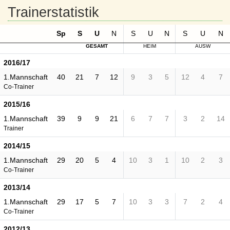
Trainerstatistik
Sp
S
U
N
S
U
N
S
U
N
GESAMT
HEIM
AUSW
2016/17
1.Mannschaft
40
21
7
12
9
3
5
12
4
7
Co-Trainer
2015/16
1.Mannschaft
39
9
9
21
6
7
7
3
2
14
Trainer
2014/15
1.Mannschaft
29
20
5
4
10
3
1
10
2
3
Co-Trainer
2013/14
1.Mannschaft
29
17
5
7
10
3
3
7
2
4
Co-Trainer
2012/13