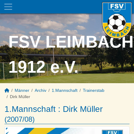
FSV LEIMBACH
1912 e.V.
Männer
Archiv
1.Mannschaft
Trainerstab
Dirk Müller
1.Mannschaft :
Dirk Müller
(2007/08)