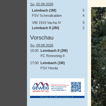
So, 02.08.2026
Leimbach (1M)
5
FSV Schmalkalden
4
VfB 1919 Vacha IV
5
Leimbach II (2M)
2
Vorschau
So, 09.08.2026
15:00
Leimbach II (2M)
FC Rennsteig II
17:00
Leimbach (1M)
FSV Herda