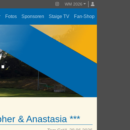
WM 2026
Fotos
Sponsoren
Staige TV
Fan-Shop
V.
pher & Anastasia ***