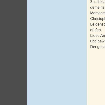
Zu dies
gemeins
Momente,
Christop
Leidensc
dürfen.
Liebe An
und bewa
Der gesa