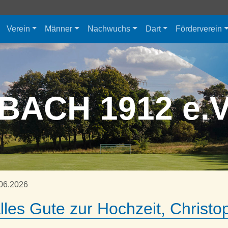
Verein
Männer
Nachwuchs
Dart
Förderverein
BACH 1912 e.
06.2026
Alles Gute zur Hochzeit, Christo