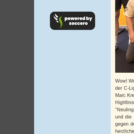
Wow! Wer
der C-Li
Marc Kre
Highfini
"Neuling
und die 
gegen de
herzlich