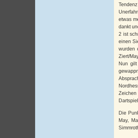
Tendenz 
Unerfahr
etwas me
dankt un
2 ist sc
einen Si
wurden d
Ziert/Ma
Nun gilt
gewappne
Absprac
Nordhess
Zeichen 
Dartspiel
Die Punk
May, Mar
Simmrot