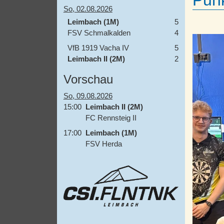
Punk
So, 02.08.2026
Leimbach (1M)
5
FSV Schmalkalden
4
VfB 1919 Vacha IV
5
Leimbach II (2M)
2
Vorschau
So, 09.08.2026
15:00
Leimbach II (2M)
FC Rennsteig II
17:00
Leimbach (1M)
FSV Herda