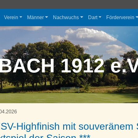
Verein
Männer
Nachwuchs
Dart
Förderverein
BACH 1912 e.
04.2026
FSV-Highfinish mit souveränem 