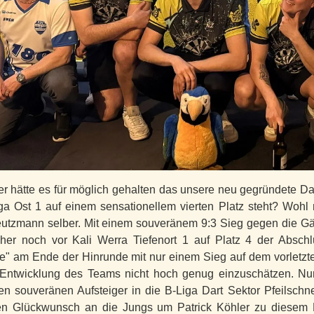
 hätte es für möglich gehalten das unsere neu gegründete Da
ga Ost 1 auf einem sensationellem vierten Platz steht? Woh
utzmann selber. Mit einem souveränem 9:3 Sieg gegen die G
sher noch vor Kali Werra Tiefenort 1 auf Platz 4 der Absc
e" am Ende der Hinrunde mit nur einem Sieg auf dem vorletzte
Entwicklung des Teams nicht hoch genug einzuschätzen. Nur
n souveränen Aufsteiger in die B-Liga Dart Sektor Pfeilschn
en Glückwunsch an die Jungs um Patrick Köhler zu diesem Er