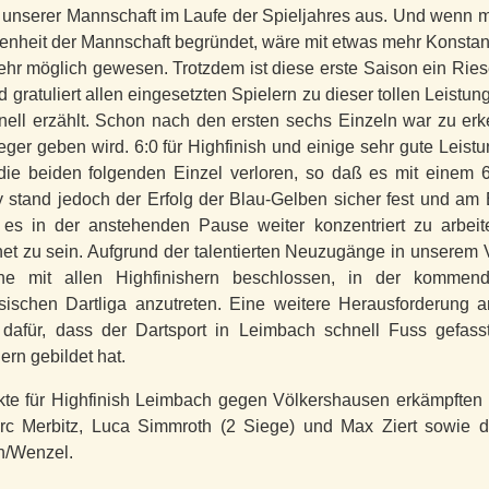
unserer Mannschaft im Laufe der Spieljahres aus. Und wenn ma
enheit der Mannschaft begründet, wäre mit etwas mehr Konstan
hr möglich gewesen. Trotzdem ist diese erste Saison ein Ries
d gratuliert allen eingesetzten Spielern zu dieser tollen Leistu
hnell erzählt. Schon nach den ersten sechs Einzeln war zu e
eger geben wird. 6:0 für Highfinish und einige sehr gute Leist
ie beiden folgenden Einzel verloren, so daß es mit einem 
y stand jedoch der Erfolg der Blau-Gelben sicher fest und am 
 es in der anstehenden Pause weiter konzentriert zu arbeit
t zu sein. Aufgrund der talentierten Neuzugänge in unserem
he mit allen Highfinishern beschlossen, in der kommen
ischen Dartliga anzutreten. Eine weitere Herausforderung a
dafür, dass der Dartsport in Leimbach schnell Fuss gefass
ern gebildet hat.
te für Highfinish Leimbach gegen Völkershausen erkämpften
c Merbitz, Luca Simmroth (2 Siege) und Max Ziert sowie di
h/Wenzel.