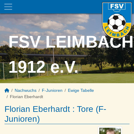
FSV LEIMBACH
1912 e.V.
Nachwuchs
F-Junioren
Ewige Tabelle
Florian Eberhardt
Florian Eberhardt : Tore (F-
Junioren)