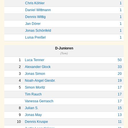
Chris Köhler
1
Daniel Wittmann
1
Dennis Wittig
1
Jan Dörer
1
Jonas Schönfeld
1
Luisa Preißel
1
D-Junioren
(Tore)
1
Luca Tenner
50
2
Alexander Glock
33
3
Jonas Simon
20
4
Noah-Angel Giesbr.
19
5
Simon Moritz
17
Tim Rauch
17
Vanessa Gerrasch
17
8
Julian S.
15
9
Jonas May
13
10
Dennis Kruspe
11