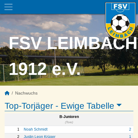
FSV LEIMBACH
1912 e.V.
Nachwuchs
Top-Torjäger -
Ewige Tabelle
B-Junioren
(Tore)
1
Noah Schmidt
2
2
Justin Leon Krüger
1