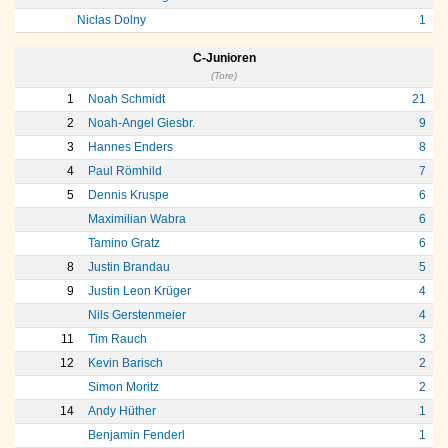
Niclas Dolny
1
C-Junioren
(Tore)
1
Noah Schmidt
21
2
Noah-Angel Giesbr.
9
3
Hannes Enders
8
4
Paul Römhild
7
5
Dennis Kruspe
6
Maximilian Wabra
6
Tamino Gratz
6
8
Justin Brandau
5
9
Justin Leon Krüger
4
Nils Gerstenmeier
4
11
Tim Rauch
3
12
Kevin Barisch
2
Simon Moritz
2
14
Andy Hüther
1
Benjamin Fenderl
1