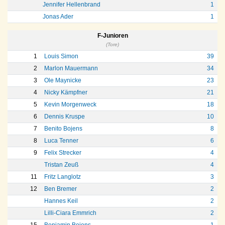
Jennifer Hellenbrand
1
Jonas Ader
1
F-Junioren
(Tore)
1
Louis Simon
39
2
Marlon Mauermann
34
3
Ole Maynicke
23
4
Nicky Kämpfner
21
5
Kevin Morgenweck
18
6
Dennis Kruspe
10
7
Benito Bojens
8
8
Luca Tenner
6
9
Felix Strecker
4
Tristan Zeuß
4
11
Fritz Langlotz
3
12
Ben Bremer
2
Hannes Keil
2
Lilli-Ciara Emmrich
2