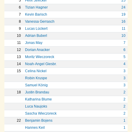
5
Felix Strecker
25
6
Tizian Hagner
24
7
Kevin Barisch
19
8
Vanessa Gerrasch
16
9
Lucas Lückert
11
10
Adrian Buberl
10
11
Jonas May
7
12
Dorian Anacker
6
13
Moritz Wieczoreck
5
14
Noah-Angel Giesbr.
4
15
Celina Nickel
3
Robin Kruspe
3
Samuel König
3
18
Justin Brandau
2
Katharina Blume
2
Luca Naujoks
2
Sascha Wieczoreck
2
22
Benjamin Bojens
1
Hannes Keil
1