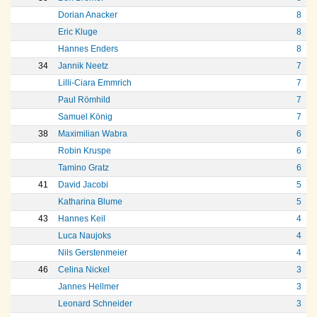
Dorian Anacker
8
Eric Kluge
8
Hannes Enders
8
34
Jannik Neetz
7
Lilli-Ciara Emmrich
7
Paul Römhild
7
Samuel König
7
38
Maximilian Wabra
6
Robin Kruspe
6
Tamino Gratz
6
41
David Jacobi
5
Katharina Blume
5
43
Hannes Keil
4
Luca Naujoks
4
Nils Gerstenmeier
4
46
Celina Nickel
3
Jannes Hellmer
3
Leonard Schneider
3