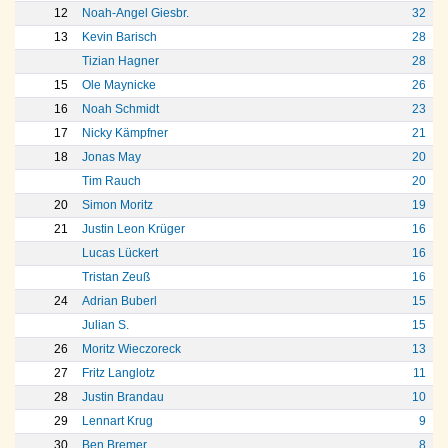
12
Noah-Angel Giesbr.
32
13
Kevin Barisch
28
Tizian Hagner
28
15
Ole Maynicke
26
16
Noah Schmidt
23
17
Nicky Kämpfner
21
18
Jonas May
20
Tim Rauch
20
20
Simon Moritz
19
21
Justin Leon Krüger
16
Lucas Lückert
16
Tristan Zeuß
16
24
Adrian Buberl
15
Julian S.
15
26
Moritz Wieczoreck
13
27
Fritz Langlotz
11
28
Justin Brandau
10
29
Lennart Krug
9
30
Ben Bremer
8