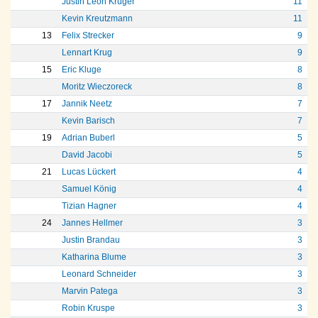
Justin Leon Krüger
11
Kevin Kreutzmann
11
13
Felix Strecker
9
Lennart Krug
9
15
Eric Kluge
8
Moritz Wieczoreck
8
17
Jannik Neetz
7
Kevin Barisch
7
19
Adrian Buberl
5
David Jacobi
5
21
Lucas Lückert
4
Samuel König
4
Tizian Hagner
4
24
Jannes Hellmer
3
Justin Brandau
3
Katharina Blume
3
Leonard Schneider
3
Marvin Patega
3
Robin Kruspe
3