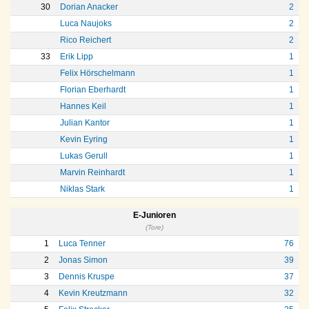
30
Dorian Anacker
2
Luca Naujoks
2
Rico Reichert
2
33
Erik Lipp
1
Felix Hörschelmann
1
Florian Eberhardt
1
Hannes Keil
1
Julian Kantor
1
Kevin Eyring
1
Lukas Gerull
1
Marvin Reinhardt
1
Niklas Stark
1
E-Junioren
(Tore)
1
Luca Tenner
76
2
Jonas Simon
39
3
Dennis Kruspe
37
4
Kevin Kreutzmann
32