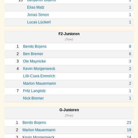
15
Benjamin Bojens
1
Elias Matz
1
Jonas Simon
1
Lucas Lückert
1
F2-Junioren
(Tore)
1
Benito Bojens
8
2
Ben Bremer
6
3
Ole Maynicke
3
4
Kevin Morgenweck
2
Lilli-Ciara Emmrich
2
Marlon Mauermann
2
7
Fritz Langlotz
1
Nick Bremer
1
G-Junioren
(Tore)
1
Benito Bojens
23
2
Marlon Mauermann
19
3
Kevin Morgenweck
14