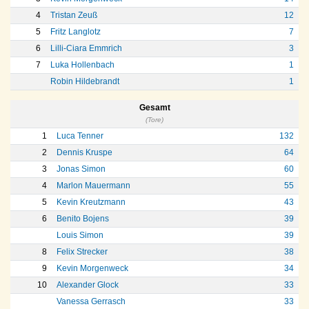
4
Tristan Zeuß
12
5
Fritz Langlotz
7
6
Lilli-Ciara Emmrich
3
7
Luka Hollenbach
1
Robin Hildebrandt
1
Gesamt
(Tore)
1
Luca Tenner
132
2
Dennis Kruspe
64
3
Jonas Simon
60
4
Marlon Mauermann
55
5
Kevin Kreutzmann
43
6
Benito Bojens
39
Louis Simon
39
8
Felix Strecker
38
9
Kevin Morgenweck
34
10
Alexander Glock
33
Vanessa Gerrasch
33