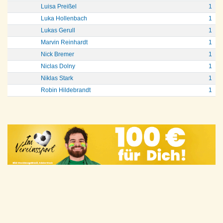
Luisa Preißel
1
Luka Hollenbach
1
Lukas Gerull
1
Marvin Reinhardt
1
Nick Bremer
1
Niclas Dolny
1
Niklas Stark
1
Robin Hildebrandt
1