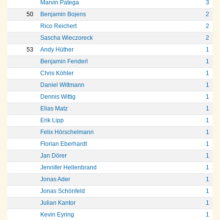
Marvin Patega
3
50
Benjamin Bojens
2
Rico Reichert
2
Sascha Wieczoreck
2
53
Andy Hüther
1
Benjamin Fenderl
1
Chris Köhler
1
Daniel Wittmann
1
Dennis Wittig
1
Elias Matz
1
Erik Lipp
1
Felix Hörschelmann
1
Florian Eberhardt
1
Jan Dörer
1
Jennifer Hellenbrand
1
Jonas Ader
1
Jonas Schönfeld
1
Julian Kantor
1
Kevin Eyring
1