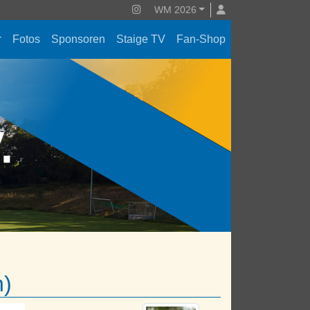
WM 2026
Fotos
Sponsoren
Staige TV
Fan-Shop
V.
n)