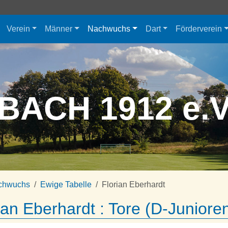
Verein
Männer
Nachwuchs
Dart
Förderverein
BACH 1912 e.
chwuchs
Ewige Tabelle
Florian Eberhardt
ian Eberhardt : Tore (D-Juniore