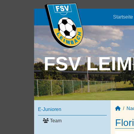
Startseite
FSV LEIM
Na
E-Junioren
Flor
Team