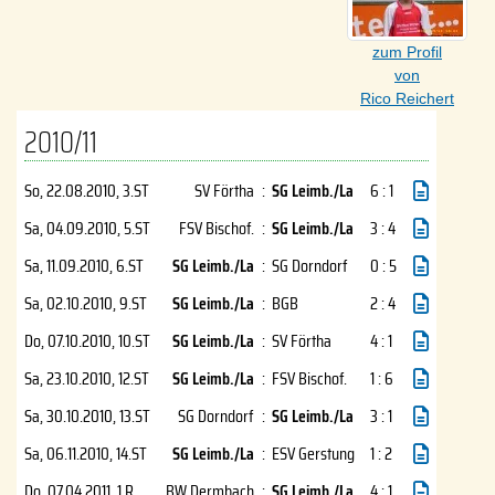
zum Profil
von
Rico Reichert
2010/11
So, 22.08.2010
, 3.ST
SV Förtha
:
SG Leimb./La
6 : 1
Sa, 04.09.2010
, 5.ST
FSV Bischof.
:
SG Leimb./La
3 : 4
Sa, 11.09.2010
, 6.ST
SG Leimb./La
:
SG Dorndorf
0 : 5
Sa, 02.10.2010
, 9.ST
SG Leimb./La
:
BGB
2 : 4
Do, 07.10.2010
, 10.ST
SG Leimb./La
:
SV Förtha
4 : 1
Sa, 23.10.2010
, 12.ST
SG Leimb./La
:
FSV Bischof.
1 : 6
Sa, 30.10.2010
, 13.ST
SG Dorndorf
:
SG Leimb./La
3 : 1
Sa, 06.11.2010
, 14.ST
SG Leimb./La
:
ESV Gerstung
1 : 2
Do, 07.04.2011
, 1.R
BW Dermbach
:
SG Leimb./La
4 : 1