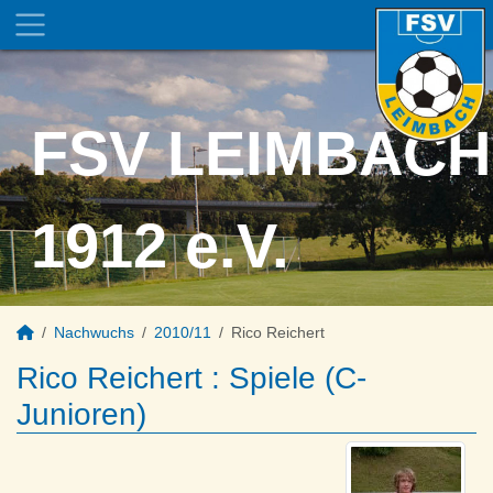
FSV LEIMBACH
1912 e.V.
Nachwuchs
2010/11
Rico Reichert
Rico Reichert : Spiele (C-
Junioren)