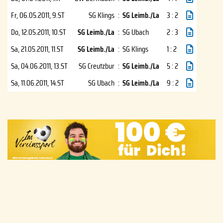
Fr, 06.05.2011
, 9.ST
SG Klings
:
SG Leimb./La
3 : 2
Do, 12.05.2011
, 10.ST
SG Leimb./La
:
SG Ubach
2 : 3
Sa, 21.05.2011
, 11.ST
SG Leimb./La
:
SG Klings
1 : 2
Sa, 04.06.2011
, 13.ST
SG Creutzbur
:
SG Leimb./La
5 : 2
Sa, 11.06.2011
, 14.ST
SG Ubach
:
SG Leimb./La
9 : 2