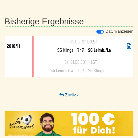
Bisherige Ergebnisse
Datum anzeigen
Fr, 06.05.2011
, 9.ST
2010/11
3 : 2
SG Klings
SG Leimb./La
Sa, 21.05.2011
, 11.ST
1 : 2
SG Leimb./La
SG Klings
Zurück