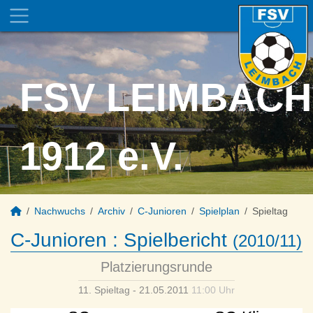
FSV LEIMBACH
1912 e.V.
Nachwuchs
Archiv
C-Junioren
Spielplan
Spieltag
C-Junioren :
Spielbericht
(2010/11)
Platzierungsrunde
11. Spieltag - 21.05.2011
11:00 Uhr