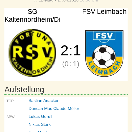
7. Spieltag - 17.04.2010
10:30 Uhr
SG
FSV Leimbach
Kaltennordheim/Di
2
:
1
(0
:
1)
Aufstellung
Bastian Anacker
TOR
Duncan Mac Claude Möller
Lukas Gerull
ABW
Niklas Stark