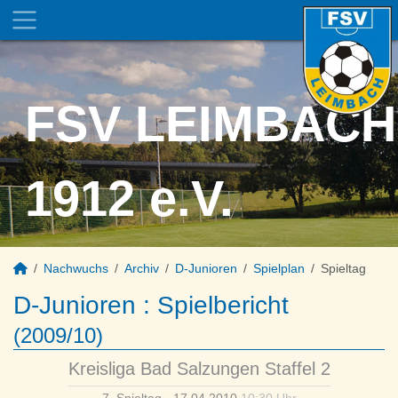
FSV LEIMBACH
1912 e.V.
Nachwuchs
Archiv
D-Junioren
Spielplan
Spieltag
D-Junioren :
Spielbericht
(2009/10)
Kreisliga Bad Salzungen Staffel 2