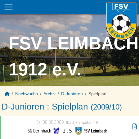
FSV LEIMBACH
1912 e.V.
Nachwuchs
Archiv
D-Junioren
Spielplan
D-Junioren :
Spielplan
(2009/10)
Sa, 08.08.2009
10:30
,
Kreispokal - 1.R
3 : 5
SG Dermbach
FSV Leimbach