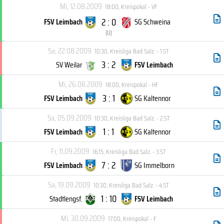
Mi, 12.08.2009
18:00
,
Kreispokal - VF
2 : 0
FSV Leimbach
SG Schweina
(
U
)
Sa, 22.08.2009
10:30
,
Kreisliga Bad Salz. - 1.ST
3 : 2
SV Weilar
FSV Leimbach
Mi, 26.08.2009
18:00
,
Kreispokal - HF
3 : 1
FSV Leimbach
SG Kaltennor
Sa, 05.09.2009
10:30
,
Kreisliga Bad Salz. - 2.ST
1 : 1
FSV Leimbach
SG Kaltennor
Fr, 11.09.2009
16:15
,
Kreisliga Bad Salz. - 3.ST
7 : 2
FSV Leimbach
SG Immelborn
Sa, 19.09.2009
10:30
,
Kreisliga Bad Salz. - 4.ST
1 : 10
Stadtlengsf.
FSV Leimbach
Mi, 30.09.2009
17:00
,
Kreispokal - F