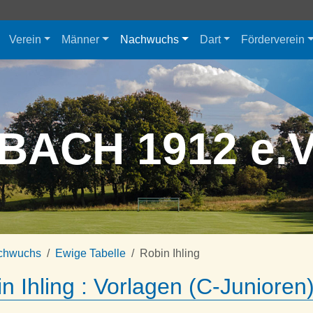
Verein
Männer
Nachwuchs
Dart
Förderverein
BACH 1912 e.
chwuchs
Ewige Tabelle
Robin Ihling
n Ihling : Vorlagen (C-Junioren