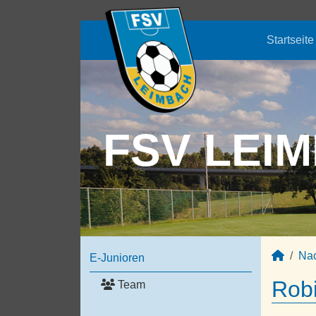
Startseite
FSV LEIM
Na
E-Junioren
Robi
Team