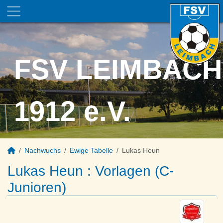
FSV LEIMBACH
1912 e.V.
Nachwuchs
Ewige Tabelle
Lukas Heun
Lukas Heun : Vorlagen (C-
Junioren)