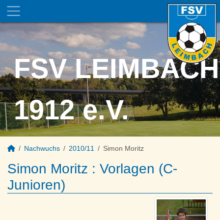
FSV LEIMBACH
1912 e.V.
Nachwuchs
2010/11
Simon Moritz
Simon Moritz : Vorlagen (C-
Junioren)