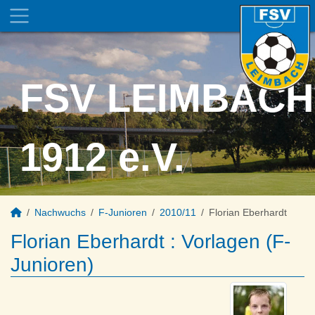
FSV LEIMBACH
1912 e.V.
Nachwuchs
F-Junioren
2010/11
Florian Eberhardt
Florian Eberhardt : Vorlagen (F-
Junioren)