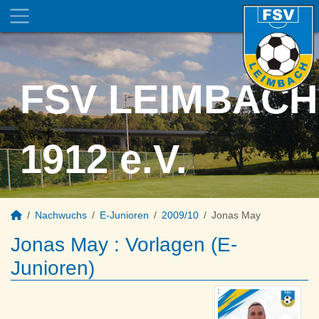
FSV LEIMBACH
1912 e.V.
Nachwuchs
E-Junioren
2009/10
Jonas May
Jonas May : Vorlagen (E-
Junioren)