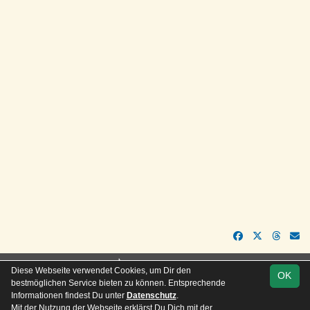
soccero.de
Diese Webseite verwendet Cookies, um Dir den
OK
© 2006 - 2026
bestmöglichen Service bieten zu können. Entsprechende
Informationen findest Du unter
Datenschutz
.
Besucherstatistik
Kontakt
Impressum
Geburtstage
Mit der Nutzung der Webseite erklärst Du Dich mit der