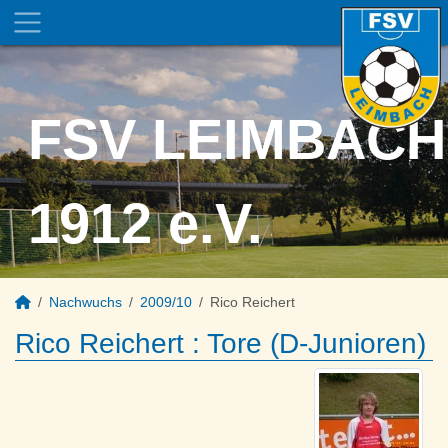
FSV LEIMBACH
1912 e.V.
Nachwuchs
2009/10
Rico Reichert
Rico Reichert : Tore (D-Junioren)