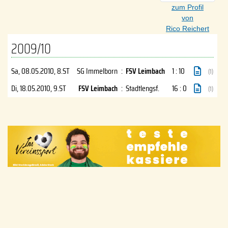
zum Profil
von
Rico Reichert
2009/10
Sa, 08.05.2010
, 8.ST
SG Immelborn
:
FSV Leimbach
1 : 10
(1)
Di, 18.05.2010
, 9.ST
FSV Leimbach
:
Stadtlengsf.
16 : 0
(1)