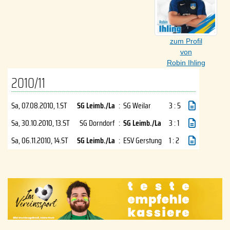
zum Profil
von
Robin Ihling
2010/11
Sa, 07.08.2010
, 1.ST
SG Leimb./La
:
SG Weilar
3 : 5
Sa, 30.10.2010
, 13.ST
SG Dorndorf
:
SG Leimb./La
3 : 1
Sa, 06.11.2010
, 14.ST
SG Leimb./La
:
ESV Gerstung
1 : 2