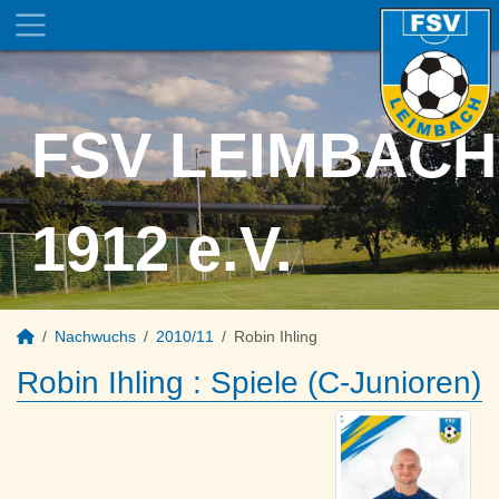
FSV LEIMBACH
1912 e.V.
Nachwuchs
2010/11
Robin Ihling
Robin Ihling : Spiele (C-Junioren)