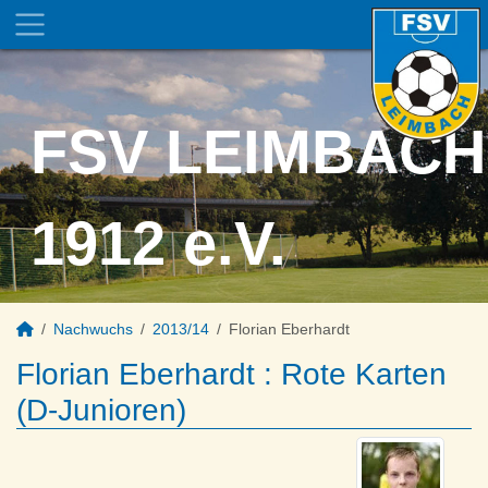
FSV LEIMBACH
1912 e.V.
Nachwuchs
2013/14
Florian Eberhardt
Florian Eberhardt : Rote Karten
(D-Junioren)