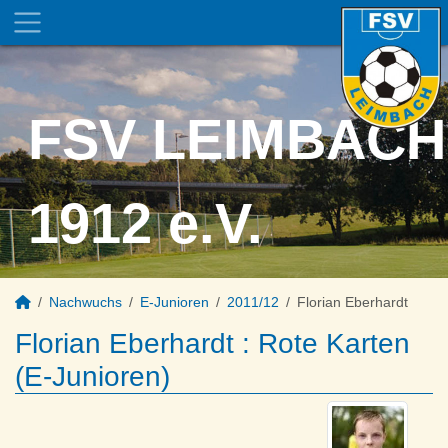
FSV LEIMBACH
1912 e.V.
Nachwuchs
E-Junioren
2011/12
Florian Eberhardt
Florian Eberhardt : Rote Karten
(E-Junioren)